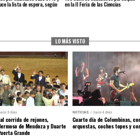
uce la lista de espera, según
en la II Feria de las Ciencias
LO MÁS VISTO
hace 3 días
NOTICIAS
hace 4 días
al corrida de rejones,
Cuarto día de Colombinas, con
Hermoso de Mendoza y Duarte
orquestas, coches topes y co
Puerta Grande