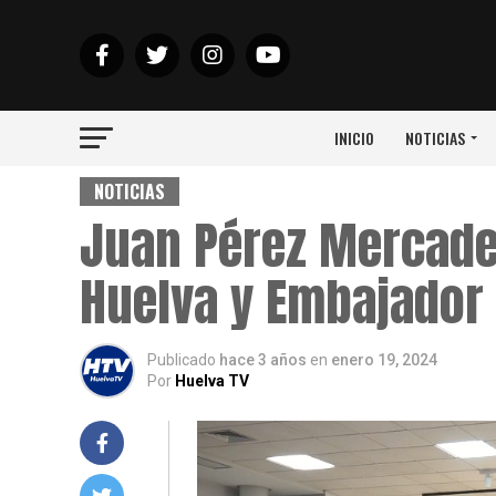
INICIO
NOTICIAS
NOTICIAS
Juan Pérez Mercader
Huelva y Embajador 
Publicado
hace 3 años
en
enero 19, 2024
Por
Huelva TV