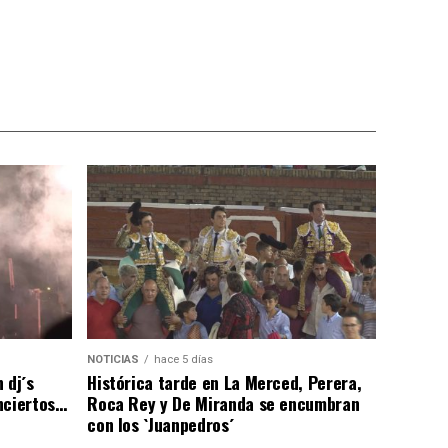
NOTICIAS
hace 5 días
 dj´s
Histórica tarde en La Merced, Perera,
nciertos…
Roca Rey y De Miranda se encumbran
con los `Juanpedros´