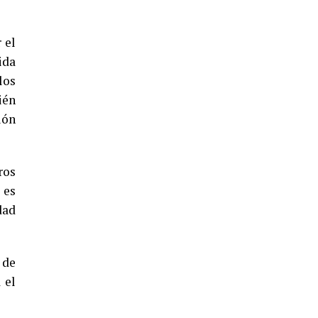
5º DÍA DE LAS FIESTAS COLOMBINAS
2026
 el
hace 3 días
·
Huelvatv
ida
los
ién
ión
ros
 es
CUARTA CORRIDA DE LAS FIESTAS
dad
COLOMBINAS 2026
hace 4 días
·
Huelvatv
 de
 el