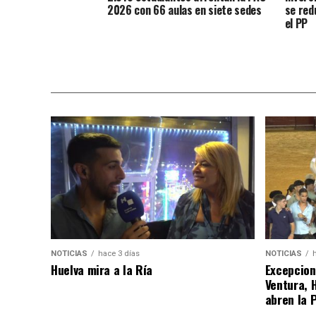
2026 con 66 aulas en siete sedes
se red
el PP
NOTICIAS
hace 3 días
NOTICIAS
Huelva mira a la Ría
Excepcion
Ventura, 
abren la 