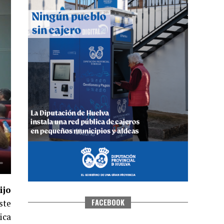
QUINTA CORRIDA DE LAS FIESTAS
COLOMBINAS 2026
hace 3 días
·
Huelvatv
ijo
FACEBOOK
ste
ica