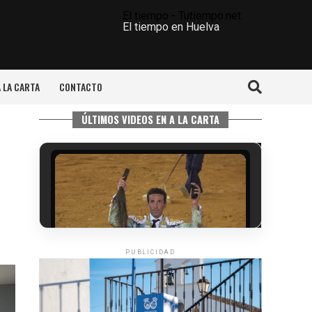
El tiempo - Tutiempo.net
El tiempo en Huelva
A LA CARTA
CONTACTO
ÚLTIMOS VIDEOS EN A LA CARTA
PUBLICIDAD
6º DÍA DE LAS FIESTAS COLOMBINAS
2026
hace 2 días
·
Huelvatv