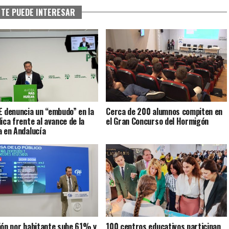
TE PUEDE INTERESAR
E denuncia un “embudo” en la
Cerca de 200 alumnos compiten en
lica frente al avance de la
el Gran Concurso del Hormigón
a en Andalucía
ión por habitante sube 61% y
100 centros educativos participan