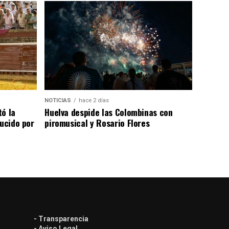
NOTICIAS
hace 2 días
tó la
Huelva despide las Colombinas con
lucido por
piromusical y Rosario Flores
- Transparencia
- Aviso Legal