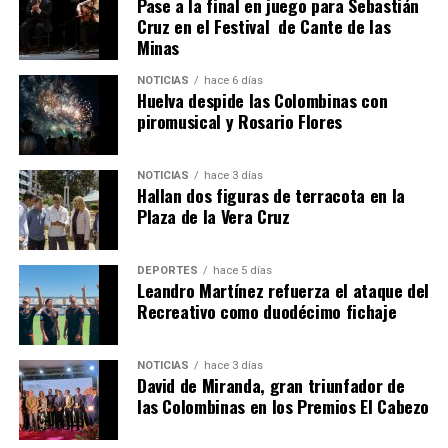
Pase a la final en juego para Sebastián
Cruz en el Festival de Cante de las
Minas
NOTICIAS
hace 6 días
Huelva despide las Colombinas con
piromusical y Rosario Flores
NOTICIAS
hace 3 días
Hallan dos figuras de terracota en la
SEXTA CORRIDA DE LAS FIESTAS COLOMBINAS
Plaza de la Vera Cruz
2026
hace 6 días
·
Huelvatv
DEPORTES
hace 5 días
Leandro Martínez refuerza el ataque del
Recreativo como duodécimo fichaje
NOTICIAS
hace 3 días
David de Miranda, gran triunfador de
las Colombinas en los Premios El Cabezo