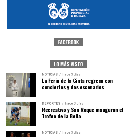
FACEBOOK
CUARTA CORRIDA DE LAS FIESTAS COLOMBINAS
2026
hace 1 semana
·
Huelvatv
LO MÁS VISTO
NOTICIAS
hace 3 días
La Feria de la Cinta regresa con
conciertos y dos escenarios
DEPORTES
hace 3 días
Recreativo y San Roque inauguran el
Trofeo de la Bella
4º DÍA DE LAS FIESTAS COLOMBINAS 2026
NOTICIAS
hace 3 días
hace 1 semana
·
Huelvatv