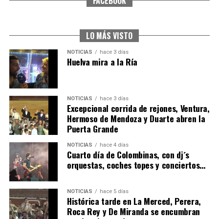
FACEBOOK
CUARTA CORRIDA DE LAS FIESTAS COLOMBINAS
2026
hace 4 días
·
Huelvatv
LO MÁS VISTO
NOTICIAS
hace 3 días
Huelva mira a la Ría
NOTICIAS
hace 3 días
Excepcional corrida de rejones, Ventura,
Hermoso de Mendoza y Duarte abren la
Puerta Grande
4º DÍA DE LAS FIESTAS COLOMBINAS 2026
NOTICIAS
hace 4 días
hace 4 días
·
Huelvatv
Cuarto día de Colombinas, con dj´s
orquestas, coches topes y conciertos…
NOTICIAS
hace 5 días
Histórica tarde en La Merced, Perera,
Roca Rey y De Miranda se encumbran