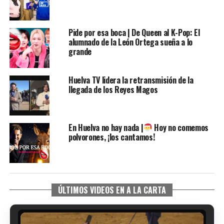
Pide por esa boca | De Queen al K-Pop: El
alumnado de la León Ortega sueña a lo
grande
Huelva TV lidera la retransmisión de la
llegada de los Reyes Magos
En Huelva no hay nada |
Hoy no comemos
polvorones, ¡los cantamos!
SEXTA CORRIDA DE LAS FIESTAS COLOMBINAS
ÚLTIMOS VIDEOS EN A LA CARTA
2026
hace 3 días
·
Huelvatv