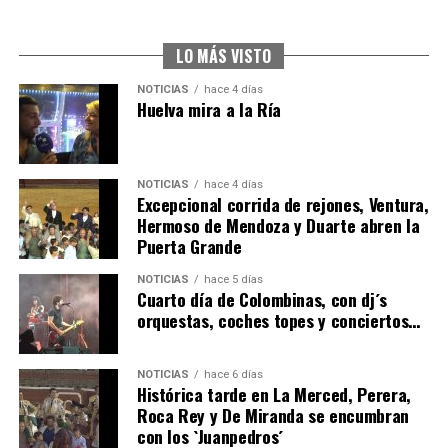
5º DÍA DE LAS FIESTAS COLOMBINAS 2026
hace 5 días
·
Huelvatv
LO MÁS VISTO
NOTICIAS
hace 4 días
Huelva mira a la Ría
NOTICIAS
hace 4 días
Excepcional corrida de rejones, Ventura,
Hermoso de Mendoza y Duarte abren la
Puerta Grande
CUARTA CORRIDA DE LAS FIESTAS COLOMBINAS
NOTICIAS
hace 5 días
2026
Cuarto día de Colombinas, con dj´s
orquestas, coches topes y conciertos…
hace 5 días
·
Huelvatv
NOTICIAS
hace 6 días
Histórica tarde en La Merced, Perera,
Roca Rey y De Miranda se encumbran
con los `Juanpedros´