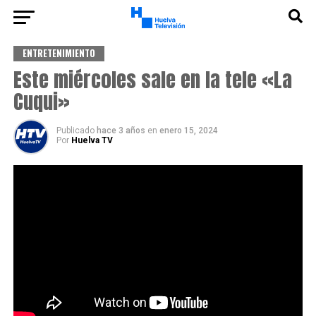
ENTRETENIMIENTO
Este miércoles sale en la tele «La
Cuqui»
Publicado
hace 3 años
en
enero 15, 2024
Por
Huelva TV