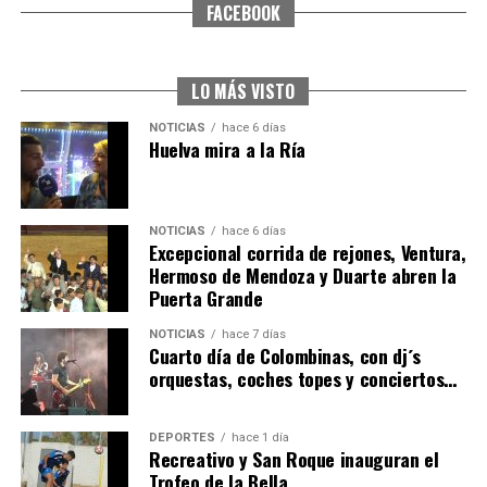
FACEBOOK
SEXTA CORRIDA DE LAS FIESTAS COLOMBINAS
2026
hace 5 días
·
Huelvatv
LO MÁS VISTO
NOTICIAS
hace 6 días
Huelva mira a la Ría
NOTICIAS
hace 6 días
Excepcional corrida de rejones, Ventura,
Hermoso de Mendoza y Duarte abren la
Puerta Grande
6º DÍA DE LAS FIESTAS COLOMBINAS 2026
NOTICIAS
hace 7 días
hace 5 días
·
Huelvatv
Cuarto día de Colombinas, con dj´s
orquestas, coches topes y conciertos…
DEPORTES
hace 1 día
Recreativo y San Roque inauguran el
Trofeo de la Bella