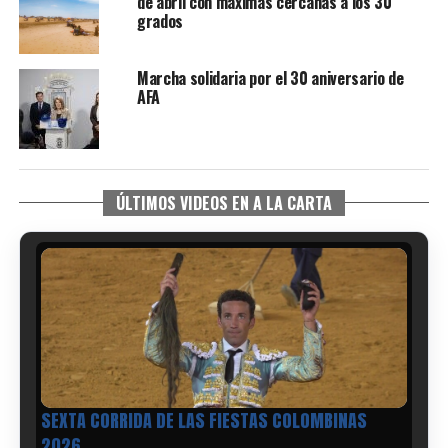
de abril con máximas cercanas a los 30
grados
Marcha solidaria por el 30 aniversario de
AFA
ÚLTIMOS VIDEOS EN A LA CARTA
6º DÍA DE LAS FIESTAS COLOMBINAS 2026
hace 3 días
·
Huelvatv