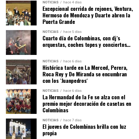
NOTICIAS
hace 4 días
Excepcional corrida de rejones, Ventura,
Hermoso de Mendoza y Duarte abren la
Puerta Grande
4º DÍA DE LAS FIESTAS COLOMBINAS 2026
NOTICIAS
hace 5 días
hace 5 días
·
Huelvatv
Cuarto día de Colombinas, con dj´s
orquestas, coches topes y conciertos…
NOTICIAS
hace 6 días
Histórica tarde en La Merced, Perera,
Roca Rey y De Miranda se encumbran
con los `Juanpedros´
NOTICIAS
hace 6 días
La Hermandad de la Fe se alza con el
SEXTA CORRIDA DE LAS FIESTAS COLOMBINAS
premio mejor decoración de casetas en
Colombinas
2026
hace 3 días
·
Huelvatv
NOTICIAS
hace 7 días
El jueves de Colombinas brilla con luz
propia