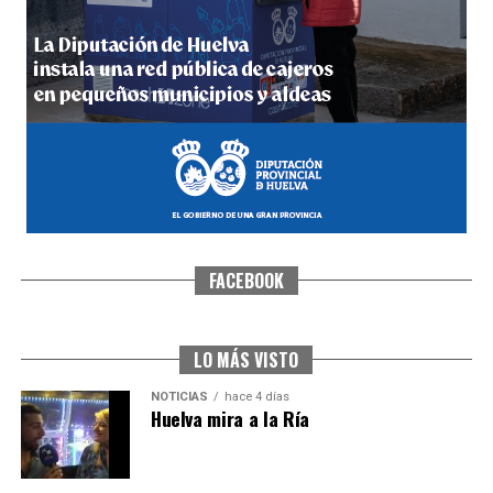
5º DÍA DE LAS FIESTAS COLOMBINAS 2026
hace 4 días
·
Huelvatv
FACEBOOK
CUARTA CORRIDA DE LAS FIESTAS COLOMBINAS
2026
hace 5 días
·
Huelvatv
LO MÁS VISTO
NOTICIAS
hace 4 días
Huelva mira a la Ría