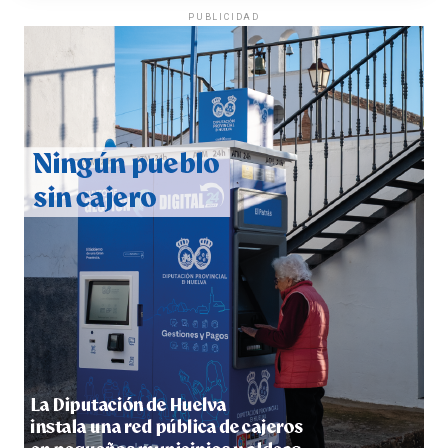
PUBLICIDAD
QUINTA CORRIDA DE LAS FIESTAS COLOMBINAS
2026
hace 5 días
·
Huelvatv
5º DÍA DE LAS FIESTAS COLOMBINAS 2026
hace 6 días
·
Huelvatv