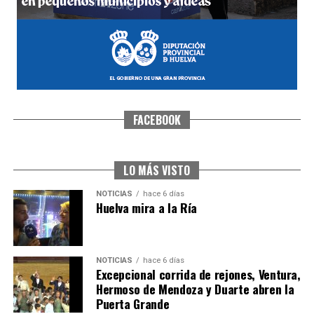
FACEBOOK
CUARTA CORRIDA DE LAS FIESTAS COLOMBINAS
2026
hace 6 días
·
Huelvatv
LO MÁS VISTO
NOTICIAS
hace 6 días
Huelva mira a la Ría
NOTICIAS
hace 6 días
Excepcional corrida de rejones, Ventura,
Hermoso de Mendoza y Duarte abren la
Puerta Grande