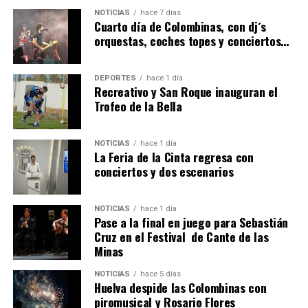
4º DÍA DE LAS FIESTAS COLOMBINAS 2026
NOTICIAS
hace 7 días
hace 7 días
·
Huelvatv
Cuarto día de Colombinas, con dj´s
orquestas, coches topes y conciertos…
DEPORTES
hace 1 día
Recreativo y San Roque inauguran el
Trofeo de la Bella
NOTICIAS
hace 1 día
La Feria de la Cinta regresa con
SEXTA CORRIDA DE LAS FIESTAS COLOMBINAS
conciertos y dos escenarios
2026
hace 5 días
·
Huelvatv
NOTICIAS
hace 1 día
Pase a la final en juego para Sebastián
Cruz en el Festival de Cante de las
Minas
NOTICIAS
hace 5 días
Huelva despide las Colombinas con
piromusical y Rosario Flores