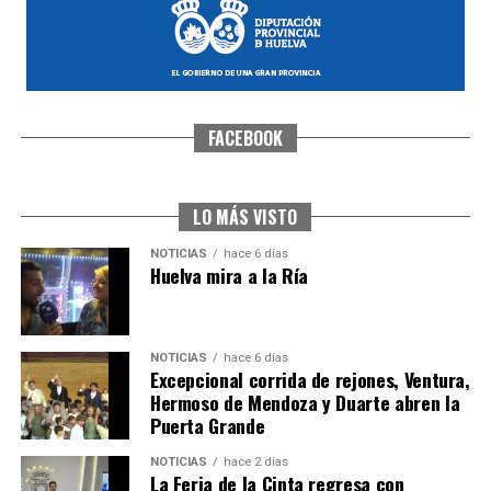
FACEBOOK
CUARTA CORRIDA DE LAS FIESTAS COLOMBINAS
2026
hace 1 semana
·
Huelvatv
LO MÁS VISTO
NOTICIAS
hace 6 días
Huelva mira a la Ría
NOTICIAS
hace 6 días
Excepcional corrida de rejones, Ventura,
Hermoso de Mendoza y Duarte abren la
Puerta Grande
4º DÍA DE LAS FIESTAS COLOMBINAS 2026
NOTICIAS
hace 2 días
hace 1 semana
·
Huelvatv
La Feria de la Cinta regresa con