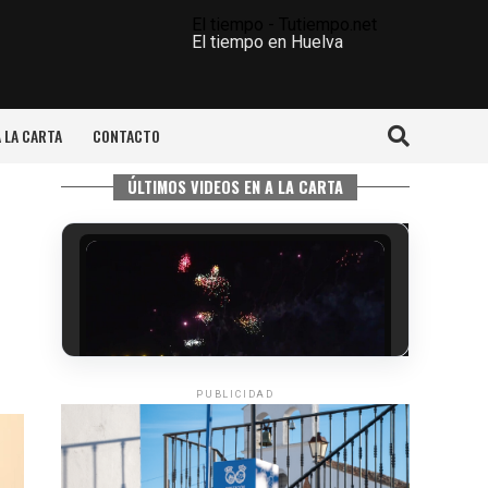
El tiempo - Tutiempo.net
El tiempo en Huelva
A LA CARTA
CONTACTO
ÚLTIMOS VIDEOS EN A LA CARTA
PUBLICIDAD
6º DÍA DE LAS FIESTAS COLOMBINAS
2026
hace 3 días
·
Huelvatv