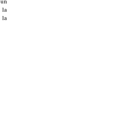
 un
 la
 la
4º DÍA DE LAS FIESTAS COLOMBINAS
2026
hace 5 días
·
Huelvatv
SEXTA CORRIDA DE LAS FIESTAS
COLOMBINAS 2026
hace 3 días
·
Huelvatv