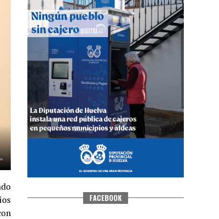
QUINTA CORRIDA DE LAS FIESTAS
COLOMBINAS 2026
hace 4 días
·
Huelvatv
ado
FACEBOOK
ios
con