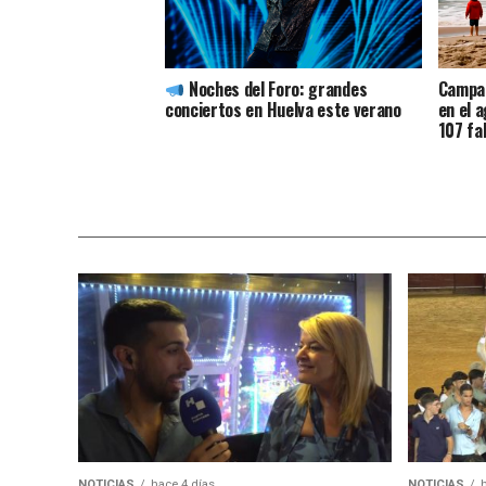
Noches del Foro: grandes
Campañ
conciertos en Huelva este verano
en el 
107 fa
NOTICIAS
hace 4 días
NOTICIAS