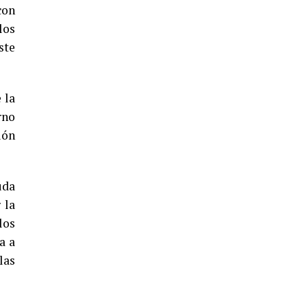
5º DÍA DE LAS FIESTAS COLOMBINAS
con
2026
los
hace 4 días
·
Huelvatv
ste
 la
rno
ión
uda
CUARTA CORRIDA DE LAS FIESTAS
COLOMBINAS 2026
 la
los
hace 5 días
·
Huelvatv
a a
las