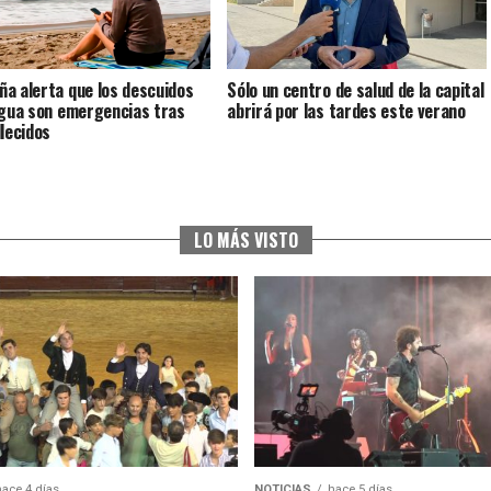
a alerta que los descuidos
Sólo un centro de salud de la capital
agua son emergencias tras
abrirá por las tardes este verano
llecidos
LO MÁS VISTO
hace 4 días
NOTICIAS
hace 5 días