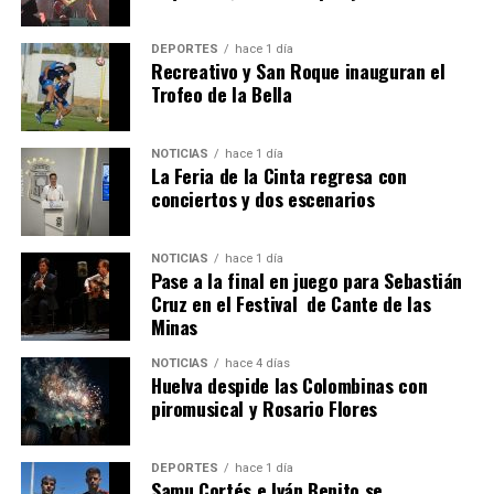
DEPORTES
hace 1 día
Recreativo y San Roque inauguran el
Trofeo de la Bella
NOTICIAS
hace 1 día
La Feria de la Cinta regresa con
SEXTA CORRIDA DE LAS FIESTAS COLOMBINAS
conciertos y dos escenarios
2026
hace 4 días
·
Huelvatv
NOTICIAS
hace 1 día
Pase a la final en juego para Sebastián
Cruz en el Festival de Cante de las
Minas
NOTICIAS
hace 4 días
Huelva despide las Colombinas con
piromusical y Rosario Flores
DEPORTES
hace 1 día
Samu Cortés e Iván Benito se