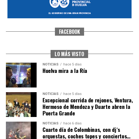
FACEBOOK
CUARTA CORRIDA DE LAS FIESTAS COLOMBINAS
2026
hace 6 días
·
Huelvatv
LO MÁS VISTO
NOTICIAS
hace 5 días
Huelva mira a la Ría
NOTICIAS
hace 5 días
Excepcional corrida de rejones, Ventura,
Hermoso de Mendoza y Duarte abren la
Puerta Grande
4º DÍA DE LAS FIESTAS COLOMBINAS 2026
NOTICIAS
hace 6 días
hace 6 días
·
Huelvatv
Cuarto día de Colombinas, con dj´s
orquestas, coches topes y conciertos…