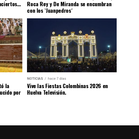
nciertos…
Roca Rey y De Miranda se encumbran
con los `Juanpedros´
NOTICIAS
hace 7 días
tó la
Vive las Fiestas Colombinas 2026 en
lucido por
Huelva Televisión.