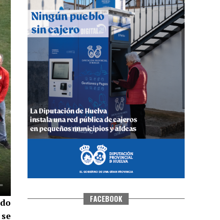
QUINTA CORRIDA DE LAS FIESTAS
COLOMBINAS 2026
hace 3 días
·
Huelvatv
FACEBOOK
ido
 se