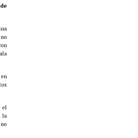
5º DÍA DE LAS FIESTAS COLOMBINAS
 de
2026
hace 3 días
·
Huelvatv
una
ino
con
ala
 en
CUARTA CORRIDA DE LAS FIESTAS
tos
COLOMBINAS 2026
hace 4 días
·
Huelvatv
 el
 la
 no