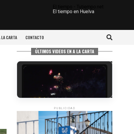
El tiempo - Tutiempo.net
El tiempo en Huelva
A LA CARTA
CONTACTO
ÚLTIMOS VIDEOS EN A LA CARTA
PUBLICIDAD
6º DÍA DE LAS FIESTAS COLOMBINAS
2026
hace 2 días
·
Huelvatv