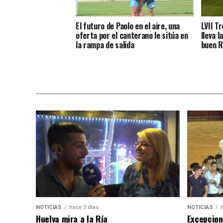
El futuro de Paolo en el aire, una
LVII T
oferta por el canterano le sitúa en
lleva l
la rampa de salida
buen R
NOTICIAS
hace 3 días
NOTICIAS
Huelva mira a la Ría
Excepcion