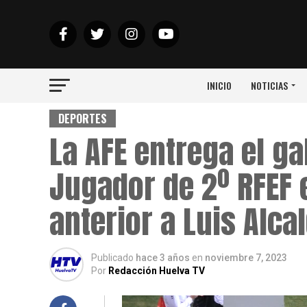
INICIO
NOTICIAS
DEPORTES
La AFE entrega el g
Jugador de 2º RFEF 
anterior a Luis Alca
Publicado
hace 3 años
en
noviembre 7, 2023
Por
Redacción Huelva TV