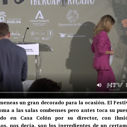
imeneas un gran decorado para la ocasión. El Festi
oma a las salas onubenses pero antes toca su pue
do en Casa Colón por su director, con ilusi
sos, nos decía, son los ingredientes de un certa