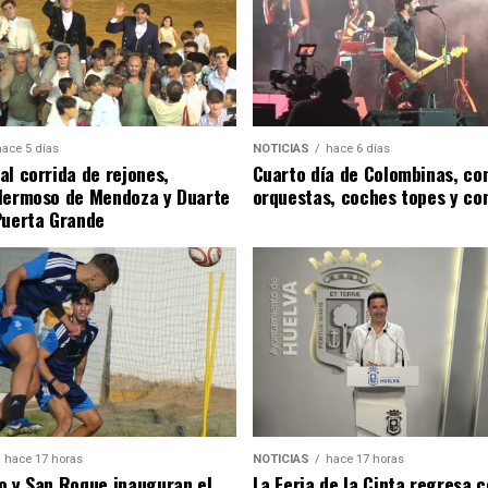
hace 5 días
NOTICIAS
hace 6 días
al corrida de rejones,
Cuarto día de Colombinas, con
Hermoso de Mendoza y Duarte
orquestas, coches topes y co
Puerta Grande
hace 17 horas
NOTICIAS
hace 17 horas
o y San Roque inauguran el
La Feria de la Cinta regresa 