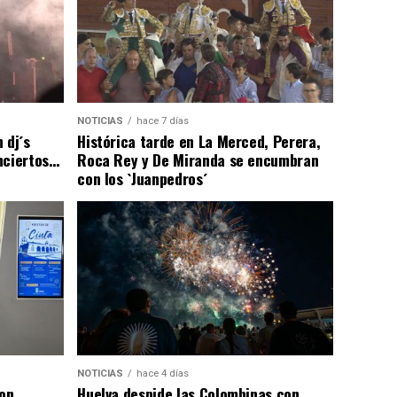
NOTICIAS
hace 7 días
 dj´s
Histórica tarde en La Merced, Perera,
nciertos…
Roca Rey y De Miranda se encumbran
con los `Juanpedros´
NOTICIAS
hace 4 días
con
Huelva despide las Colombinas con