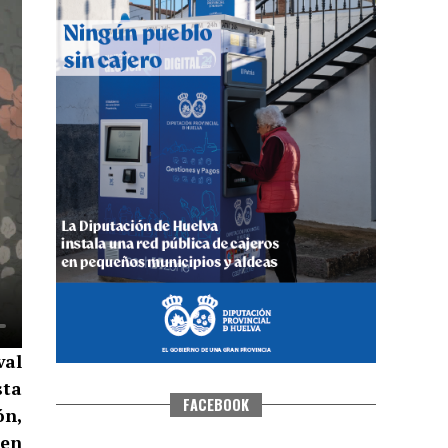
QUINTA CORRIDA DE LAS FIESTAS
COLOMBINAS 2026
hace 5 días
·
Huelvatv
val
sta
FACEBOOK
ón,
men