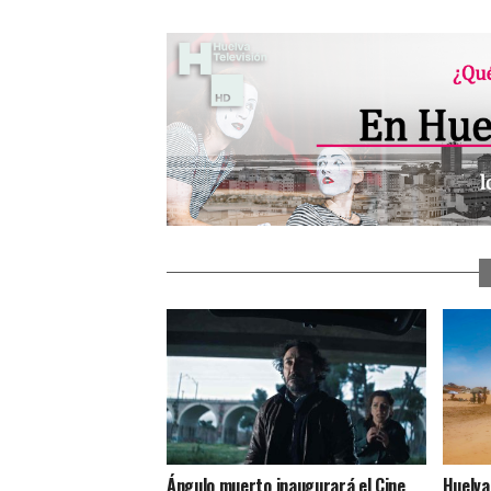
Ángulo muerto inaugurará el Cine
Huelva