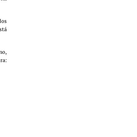
5º DÍA DE LAS FIESTAS COLOMBINAS
2026
hace 5 días
·
Huelvatv
los
stá
no,
ra:
CUARTA CORRIDA DE LAS FIESTAS
COLOMBINAS 2026
hace 6 días
·
Huelvatv