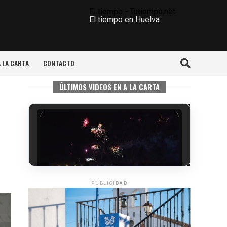
El tiempo - Tutiempo.net
El tiempo en Huelva
A LA CARTA
CONTACTO
ÚLTIMOS VIDEOS EN A LA CARTA
PUBLICIDAD
6º DÍA DE LAS FIESTAS COLOMBINAS
2026
hace 4 días
·
Huelvatv