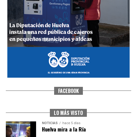
5º DÍA DE LAS FIESTAS COLOMBINAS 2026
hace 5 días
·
Huelvatv
FACEBOOK
CUARTA CORRIDA DE LAS FIESTAS COLOMBINAS
2026
hace 6 días
·
Huelvatv
LO MÁS VISTO
NOTICIAS
hace 5 días
Huelva mira a la Ría