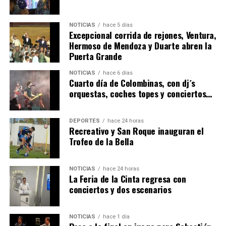
NOTICIAS
hace 5 días
Excepcional corrida de rejones, Ventura,
Hermoso de Mendoza y Duarte abren la
Puerta Grande
4º DÍA DE LAS FIESTAS COLOMBINAS 2026
NOTICIAS
hace 6 días
hace 6 días
·
Huelvatv
Cuarto día de Colombinas, con dj´s
orquestas, coches topes y conciertos…
DEPORTES
hace 24 horas
Recreativo y San Roque inauguran el
Trofeo de la Bella
NOTICIAS
hace 24 horas
La Feria de la Cinta regresa con
SEXTA CORRIDA DE LAS FIESTAS COLOMBINAS
conciertos y dos escenarios
2026
hace 4 días
·
Huelvatv
NOTICIAS
hace 1 día