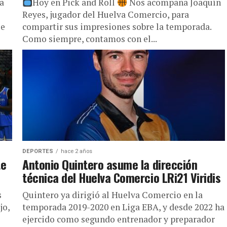
za
Hoy en Pick and Roll
Nos acompaña Joaquín
Reyes, jugador del Huelva Comercio, para
se
compartir sus impresiones sobre la temporada.
Como siempre, contamos con el...
DEPORTES
hace 2 años
te
Antonio Quintero asume la dirección
técnica del Huelva Comercio LRi21 Viridis
s
Quintero ya dirigió al Huelva Comercio en la
jo,
temporada 2019-2020 en Liga EBA, y desde 2022 ha
ejercido como segundo entrenador y preparador