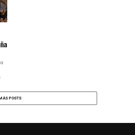
aña
mo
s
MÁS POSTS