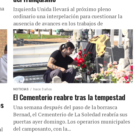
ha
Izquierda Unida llevará al próximo pleno
ordinario una interpelación para cuestionar la
ausencia de avances en los trabajos de
exhumación de las víctimas del franquismo en...
NOTICIAS
hace 3 años
El Cementerio reabre tras la tempestad
os
Una semana después del paso de la borrasca
Bernad, el Cementerio de La Soledad reabría sus
puertas ayer domingo. Los operarios municipales
del camposanto, con la...
al