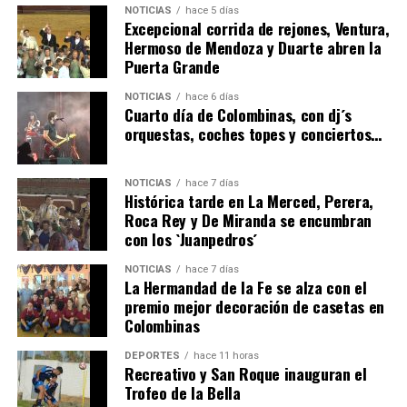
NOTICIAS
hace 5 días
Excepcional corrida de rejones, Ventura,
Hermoso de Mendoza y Duarte abren la
Puerta Grande
6º DÍA DE LAS FIESTAS COLOMBINAS 2026
NOTICIAS
hace 6 días
hace 4 días
·
Huelvatv
Cuarto día de Colombinas, con dj´s
orquestas, coches topes y conciertos…
NOTICIAS
hace 7 días
Histórica tarde en La Merced, Perera,
Roca Rey y De Miranda se encumbran
con los `Juanpedros´
NOTICIAS
hace 7 días
La Hermandad de la Fe se alza con el
QUINTA CORRIDA DE LAS FIESTAS COLOMBINAS
premio mejor decoración de casetas en
Colombinas
2026
hace 4 días
·
Huelvatv
DEPORTES
hace 11 horas
Recreativo y San Roque inauguran el
Trofeo de la Bella