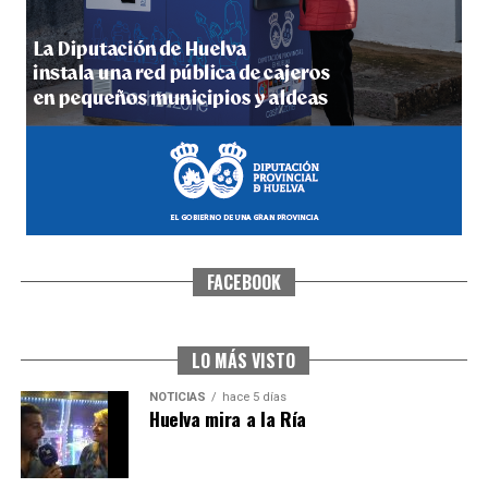
4º DÍA DE LAS FIESTAS COLOMBINAS 2026
hace 6 días
·
Huelvatv
FACEBOOK
SEXTA CORRIDA DE LAS FIESTAS COLOMBINAS
2026
hace 3 días
·
Huelvatv
LO MÁS VISTO
NOTICIAS
hace 5 días
Huelva mira a la Ría