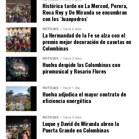
Histórica tarde en La Merced, Perera,
Roca Rey y De Miranda se encumbran
con los `Juanpedros´
NOTICIAS
hace 6 días
La Hermandad de la Fe se alza con el
QUINTA CORRIDA DE LAS FIESTAS COLOMBINAS
premio mejor decoración de casetas en
Colombinas
2026
hace 4 días
·
Huelvatv
NOTICIAS
hace 3 días
Huelva despide las Colombinas con
piromusical y Rosario Flores
NOTICIAS
hace 1 día
Huelva adjudica el mayor contrato de
eficiencia energética
NOTICIAS
hace 3 días
Luque y David de Miranda abren la
Puerta Grande en Colombinas