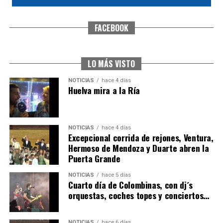
FACEBOOK
SEXTA CORRIDA DE LAS FIESTAS COLOMBINAS
2026
hace 3 días
·
Huelvatv
LO MÁS VISTO
NOTICIAS
hace 4 días
Huelva mira a la Ría
NOTICIAS
hace 4 días
Excepcional corrida de rejones, Ventura,
Hermoso de Mendoza y Duarte abren la
Puerta Grande
6º DÍA DE LAS FIESTAS COLOMBINAS 2026
NOTICIAS
hace 5 días
hace 3 días
·
Huelvatv
Cuarto día de Colombinas, con dj´s
orquestas, coches topes y conciertos…
NOTICIAS
hace 6 días