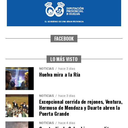
FACEBOOK
SEXTA CORRIDA DE LAS FIESTAS COLOMBINAS
2026
hace 2 días
·
Huelvatv
LO MÁS VISTO
NOTICIAS
hace 3 días
Huelva mira a la Ría
NOTICIAS
hace 3 días
Excepcional corrida de rejones, Ventura,
Hermoso de Mendoza y Duarte abren la
Puerta Grande
6º DÍA DE LAS FIESTAS COLOMBINAS 2026
NOTICIAS
hace 4 días
hace 3 días
·
Huelvatv