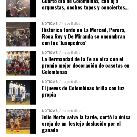
Cuarto día de Colombinas, con dj´s
orquestas, coches topes y conciertos…
NOTICIAS
hace 5 días
Histórica tarde en La Merced, Perera,
Roca Rey y De Miranda se encumbran
con los `Juanpedros´
NOTICIAS
hace 5 días
La Hermandad de la Fe se alza con el
QUINTA CORRIDA DE LAS FIESTAS COLOMBINAS
premio mejor decoración de casetas en
Colombinas
2026
hace 3 días
·
Huelvatv
NOTICIAS
hace 6 días
El jueves de Colombinas brilla con luz
propia
NOTICIAS
hace 6 días
Julio Norte salva la tarde, cortó la única
oreja de un festejo deslucido por el
ganado