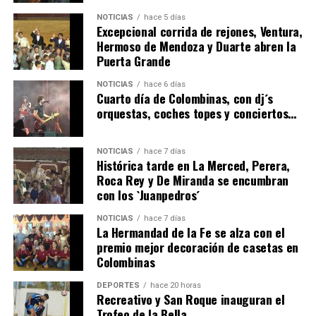
NOTICIAS
hace 5 días
Excepcional corrida de rejones, Ventura,
Hermoso de Mendoza y Duarte abren la
Puerta Grande
6º DÍA DE LAS FIESTAS COLOMBINAS 2026
NOTICIAS
hace 6 días
hace 4 días
·
Huelvatv
Cuarto día de Colombinas, con dj´s
orquestas, coches topes y conciertos…
NOTICIAS
hace 7 días
Histórica tarde en La Merced, Perera,
Roca Rey y De Miranda se encumbran
con los `Juanpedros´
NOTICIAS
hace 7 días
La Hermandad de la Fe se alza con el
QUINTA CORRIDA DE LAS FIESTAS COLOMBINAS
premio mejor decoración de casetas en
Colombinas
2026
hace 5 días
·
Huelvatv
DEPORTES
hace 20 horas
Recreativo y San Roque inauguran el
Trofeo de la Bella