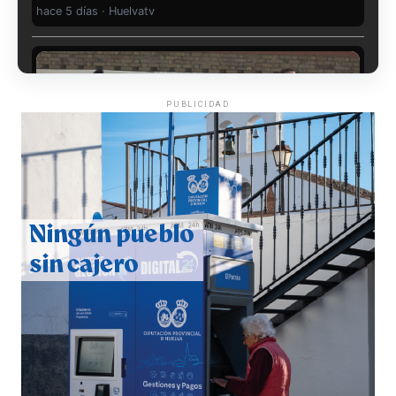
hace 5 días
·
Huelvatv
PUBLICIDAD
CUARTA CORRIDA DE LAS FIESTAS COLOMBINAS
2026
hace 6 días
·
Huelvatv