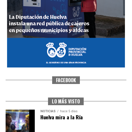
4º DÍA DE LAS FIESTAS COLOMBINAS 2026
hace 6 días
·
Huelvatv
FACEBOOK
SEXTA CORRIDA DE LAS FIESTAS COLOMBINAS
2026
hace 4 días
·
Huelvatv
LO MÁS VISTO
NOTICIAS
hace 5 días
Huelva mira a la Ría