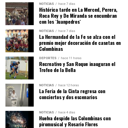
NOTICIAS
hace 7 días
Histórica tarde en La Merced, Perera,
Roca Rey y De Miranda se encumbran
con los `Juanpedros´
NOTICIAS
hace 7 días
La Hermandad de la Fe se alza con el
QUINTA CORRIDA DE LAS FIESTAS COLOMBINAS
premio mejor decoración de casetas en
Colombinas
2026
hace 4 días
·
Huelvatv
DEPORTES
hace 11 horas
Recreativo y San Roque inauguran el
Trofeo de la Bella
NOTICIAS
hace 12 horas
La Feria de la Cinta regresa con
conciertos y dos escenarios
NOTICIAS
hace 4 días
Huelva despide las Colombinas con
piromusical y Rosario Flores