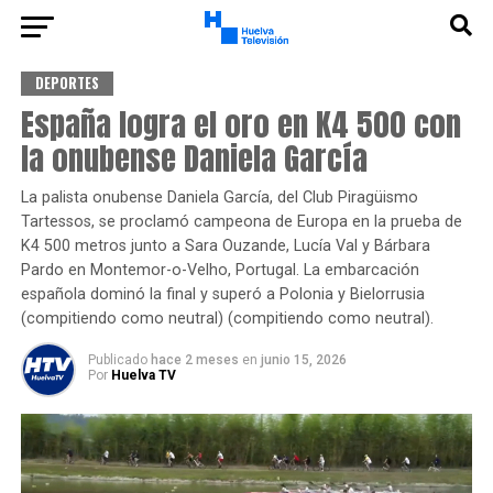
DEPORTES
España logra el oro en K4 500 con
la onubense Daniela García
La palista onubense Daniela García, del Club Piragüismo
Tartessos, se proclamó campeona de Europa en la prueba de
K4 500 metros junto a Sara Ouzande, Lucía Val y Bárbara
Pardo en Montemor-o-Velho, Portugal. La embarcación
española dominó la final y superó a Polonia y Bielorrusia
(compitiendo como neutral) (compitiendo como neutral).
Publicado
hace 2 meses
en
junio 15, 2026
Por
Huelva TV