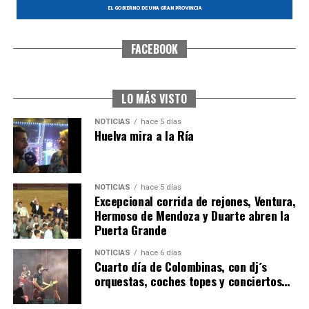
FACEBOOK
SEXTA CORRIDA DE LAS FIESTAS COLOMBINAS
2026
hace 4 días
·
Huelvatv
LO MÁS VISTO
NOTICIAS
hace 5 días
Huelva mira a la Ría
NOTICIAS
hace 5 días
Excepcional corrida de rejones, Ventura,
Hermoso de Mendoza y Duarte abren la
Puerta Grande
6º DÍA DE LAS FIESTAS COLOMBINAS 2026
NOTICIAS
hace 6 días
hace 4 días
·
Huelvatv
Cuarto día de Colombinas, con dj´s
orquestas, coches topes y conciertos…