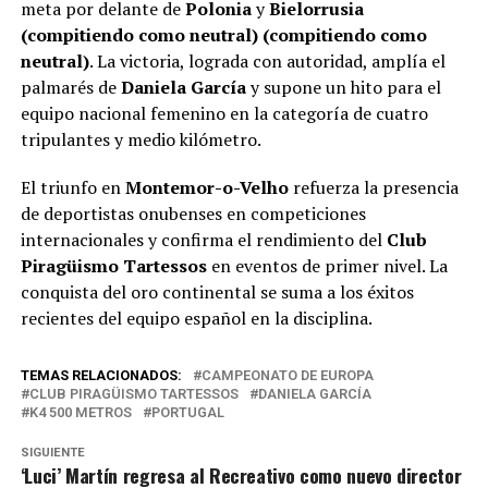
meta por delante de
Polonia
y
Bielorrusia
(compitiendo como neutral)
(compitiendo como
neutral)
. La victoria, lograda con autoridad, amplía el
palmarés de
Daniela García
y supone un hito para el
equipo nacional femenino en la categoría de cuatro
tripulantes y medio kilómetro.
El triunfo en
Montemor-o-Velho
refuerza la presencia
de deportistas onubenses en competiciones
internacionales y confirma el rendimiento del
Club
Piragüismo Tartessos
en eventos de primer nivel. La
conquista del oro continental se suma a los éxitos
recientes del equipo español en la disciplina.
TEMAS RELACIONADOS:
CAMPEONATO DE EUROPA
CLUB PIRAGÜISMO TARTESSOS
DANIELA GARCÍA
K4 500 METROS
PORTUGAL
SIGUIENTE
‘Luci’ Martín regresa al Recreativo como nuevo director