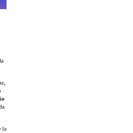
4º DÍA DE LAS FIESTAS COLOMBINAS
2026
hace 6 días
·
Huelvatv
da
SEXTA CORRIDA DE LAS FIESTAS
as,
COLOMBINAS 2026
o
hace 4 días
·
Huelvatv
io
da
 la