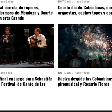
hace 5 días
NOTICIAS
hace 6 días
al corrida de rejones,
Cuarto día de Colombinas, con
Hermoso de Mendoza y Duarte
orquestas, coches topes y co
Puerta Grande
hace 1 día
NOTICIAS
hace 4 días
 final en juego para Sebastián
Huelva despide las Colombina
l Festival de Cante de las
piromusical y Rosario Flores