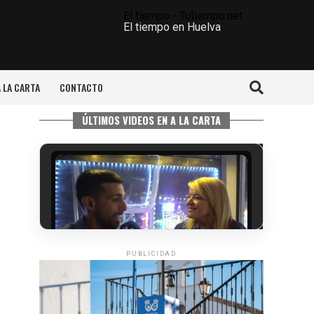
El tiempo - Tutiempo.net
El tiempo en Huelva
A LA CARTA
CONTACTO
ÚLTIMOS VIDEOS EN A LA CARTA
PUBLICIDAD
5º DÍA DE LAS FIESTAS COLOMBINAS
2026
hace 5 días
·
Huelvatv