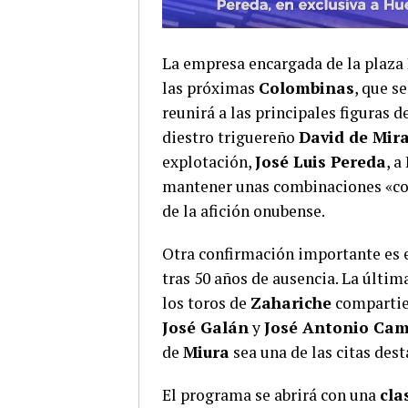
La empresa encargada de la plaza
las próximas
Colombinas
, que s
reunirá a las principales figuras 
diestro triguereño
David de Mir
explotación,
José Luis Pereda
, a
mantener unas combinaciones «con
de la afición onubense.
Otra confirmación importante es e
tras 50 años de ausencia. La últim
los toros de
Zahariche
compartier
José Galán
y
José Antonio Ca
de
Miura
sea una de las citas dest
El programa se abrirá con una
cla