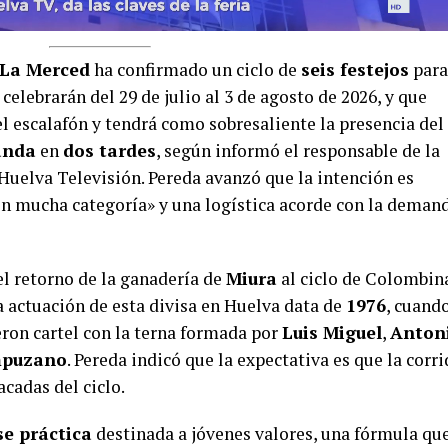
La Merced
ha confirmado un ciclo de
seis festejos
para
e celebrarán del 29 de julio al 3 de agosto de 2026, y que
del escalafón y tendrá como sobresaliente la presencia del
anda
en
dos tardes
, según informó el responsable de la
 Huelva Televisión. Pereda avanzó que la intención es
 mucha categoría» y una logística acorde con la deman
l retorno de la ganadería de
Miura
al ciclo de Colombin
a actuación de esta divisa en Huelva data de
1976
, cuand
on cartel con la terna formada por
Luis Miguel
,
Anton
mpuzano
. Pereda indicó que la expectativa es que la corri
acadas del ciclo.
se práctica
destinada a jóvenes valores, una fórmula que