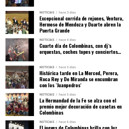
NOTICIAS
hace 3 días
Excepcional corrida de rejones, Ventura,
Hermoso de Mendoza y Duarte abren la
Puerta Grande
6º DÍA DE LAS FIESTAS COLOMBINAS 2026
NOTICIAS
hace 4 días
hace 3 días
·
Huelvatv
Cuarto día de Colombinas, con dj´s
orquestas, coches topes y conciertos…
NOTICIAS
hace 5 días
Histórica tarde en La Merced, Perera,
Roca Rey y De Miranda se encumbran
con los `Juanpedros´
NOTICIAS
hace 5 días
La Hermandad de la Fe se alza con el
QUINTA CORRIDA DE LAS FIESTAS COLOMBINAS
premio mejor decoración de casetas en
Colombinas
2026
hace 3 días
·
Huelvatv
NOTICIAS
hace 6 días
El jueves de Colombinas brilla con luz