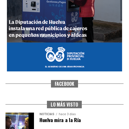
4º DÍA DE LAS FIESTAS COLOMBINAS 2026
hace 5 días
·
Huelvatv
FACEBOOK
SEXTA CORRIDA DE LAS FIESTAS COLOMBINAS
2026
hace 2 días
·
Huelvatv
LO MÁS VISTO
NOTICIAS
hace 3 días
Huelva mira a la Ría