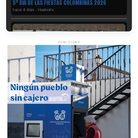
5º DÍA DE LAS FIESTAS COLOMBINAS 2026
hace 4 días
·
Huelvatv
PUBLICIDAD
CUARTA CORRIDA DE LAS FIESTAS COLOMBINAS
2026
hace 4 días
·
Huelvatv