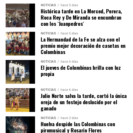
NOTICIAS
hace 5 días
Histórica tarde en La Merced, Perera,
Roca Rey y De Miranda se encumbran
con los `Juanpedros´
NOTICIAS
hace 5 días
La Hermandad de la Fe se alza con el
QUINTA CORRIDA DE LAS FIESTAS COLOMBINAS
premio mejor decoración de casetas en
Colombinas
2026
hace 3 días
·
Huelvatv
NOTICIAS
hace 6 días
El jueves de Colombinas brilla con luz
propia
NOTICIAS
hace 6 días
Julio Norte salva la tarde, cortó la única
oreja de un festejo deslucido por el
ganado
NOTICIAS
hace 2 días
Huelva despide las Colombinas con
piromusical y Rosario Flores