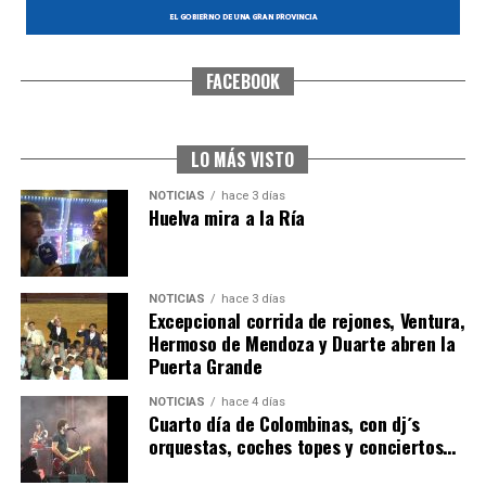
FACEBOOK
SEXTA CORRIDA DE LAS FIESTAS COLOMBINAS
2026
hace 2 días
·
Huelvatv
LO MÁS VISTO
NOTICIAS
hace 3 días
Huelva mira a la Ría
NOTICIAS
hace 3 días
Excepcional corrida de rejones, Ventura,
Hermoso de Mendoza y Duarte abren la
Puerta Grande
6º DÍA DE LAS FIESTAS COLOMBINAS 2026
NOTICIAS
hace 4 días
hace 2 días
·
Huelvatv
Cuarto día de Colombinas, con dj´s
orquestas, coches topes y conciertos…