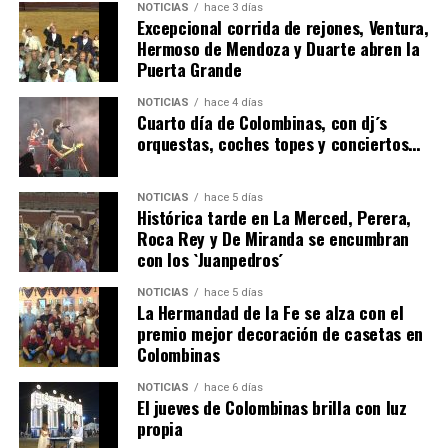
NOTICIAS
hace 3 días
Excepcional corrida de rejones, Ventura,
Hermoso de Mendoza y Duarte abren la
Puerta Grande
6º DÍA DE LAS FIESTAS COLOMBINAS 2026
NOTICIAS
hace 4 días
hace 2 días
·
Huelvatv
Cuarto día de Colombinas, con dj´s
orquestas, coches topes y conciertos…
NOTICIAS
hace 5 días
Histórica tarde en La Merced, Perera,
Roca Rey y De Miranda se encumbran
con los `Juanpedros´
NOTICIAS
hace 5 días
La Hermandad de la Fe se alza con el
QUINTA CORRIDA DE LAS FIESTAS COLOMBINAS
premio mejor decoración de casetas en
Colombinas
2026
hace 3 días
·
Huelvatv
NOTICIAS
hace 6 días
El jueves de Colombinas brilla con luz
propia