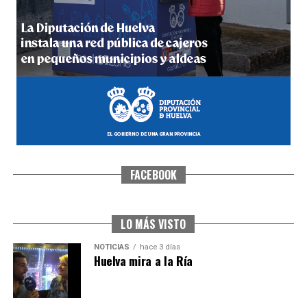
4º DÍA DE LAS FIESTAS COLOMBINAS 2026
hace 4 días
·
Huelvatv
FACEBOOK
SEXTA CORRIDA DE LAS FIESTAS COLOMBINAS
2026
hace 2 días
·
Huelvatv
LO MÁS VISTO
NOTICIAS
hace 3 días
Huelva mira a la Ría