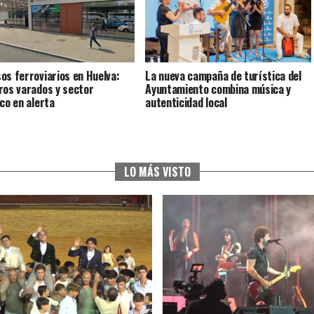
os ferroviarios en Huelva:
La nueva campaña de turística del
ros varados y sector
Ayuntamiento combina música y
ico en alerta
autenticidad local
LO MÁS VISTO