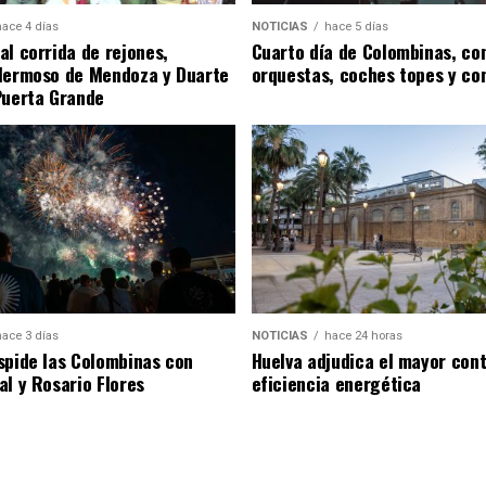
hace 4 días
NOTICIAS
hace 5 días
al corrida de rejones,
Cuarto día de Colombinas, con
Hermoso de Mendoza y Duarte
orquestas, coches topes y co
Puerta Grande
hace 3 días
NOTICIAS
hace 24 horas
spide las Colombinas con
Huelva adjudica el mayor con
al y Rosario Flores
eficiencia energética