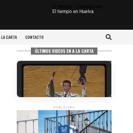
El tiempo - Tutiempo.net
El tiempo en Huelva
A LA CARTA
CONTACTO
ÚLTIMOS VIDEOS EN A LA CARTA
PUBLICIDAD
6º DÍA DE LAS FIESTAS COLOMBINAS
2026
hace 3 días
·
Huelvatv