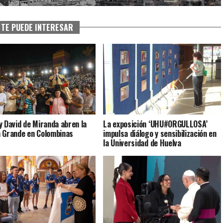
TE PUEDE INTERESAR
y David de Miranda abren la
La exposición ‘UHU#ORGULLOSA’
 Grande en Colombinas
impulsa diálogo y sensibilización en
la Universidad de Huelva