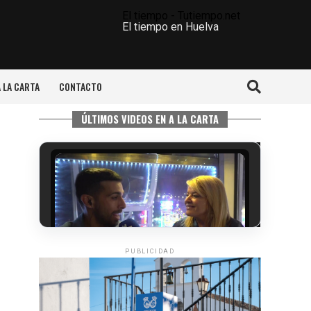
El tiempo - Tutiempo.net
El tiempo en Huelva
A LA CARTA
CONTACTO
ÚLTIMOS VIDEOS EN A LA CARTA
PUBLICIDAD
5º DÍA DE LAS FIESTAS COLOMBINAS
2026
hace 5 días
·
Huelvatv