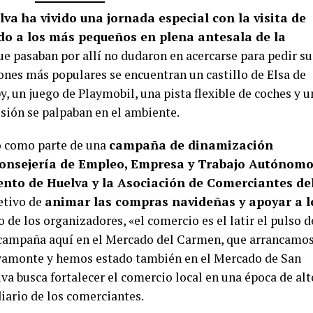
a ha vivido una jornada especial con la visita de
do a los más pequeños en plena antesala de la
ue pasaban por allí no dudaron en acercarse para pedir su
iones más populares se encuentran un castillo de Elsa de
by, un juego de Playmobil, una pista flexible de coches y u
usión se palpaban en el ambiente.
o como parte de una
campaña de dinamización
Consejería de Empleo, Empresa y Trabajo Autónom
nto de Huelva y la Asociación de Comerciantes de
jetivo de
animar las compras navideñas y apoyar a l
o de los organizadores, «el comercio es el latir el pulso d
 campaña aquí en el Mercado del Carmen, que arrancamos
Ayamonte y hemos estado también en el Mercado de San
iva busca fortalecer el comercio local en una época de alt
iario de los comerciantes.