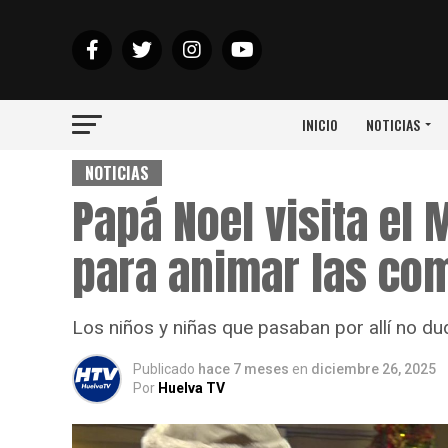
INICIO
NOTICIAS
NOTICIAS
Papá Noel visita el
para animar las co
Los niños y niñas que pasaban por allí no d
Publicado
hace 7 meses
en
diciembre 26, 2025
Por
Huelva TV