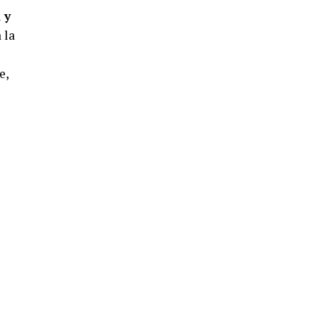
 y
 la
e,