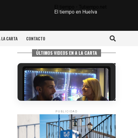
El tiempo - Tutiempo.net
El tiempo en Huelva
A LA CARTA
CONTACTO
ÚLTIMOS VIDEOS EN A LA CARTA
PUBLICIDAD
5º DÍA DE LAS FIESTAS COLOMBINAS
2026
hace 4 días
·
Huelvatv