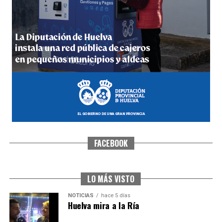
5º DÍA DE LAS FIESTAS COLOMBINAS 2026
hace 5 días
·
Huelvatv
FACEBOOK
CUARTA CORRIDA DE LAS FIESTAS COLOMBINAS
2026
hace 6 días
·
Huelvatv
LO MÁS VISTO
NOTICIAS
hace 5 días
Huelva mira a la Ría