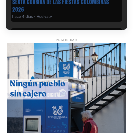
6º DÍA DE LAS FIESTAS COLOMBINAS 2026
hace 4 días
·
Huelvatv
PUBLICIDAD
QUINTA CORRIDA DE LAS FIESTAS COLOMBINAS
2026
hace 5 días
·
Huelvatv