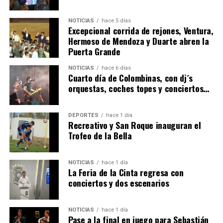
NOTICIAS
hace 5 días
Excepcional corrida de rejones, Ventura,
Hermoso de Mendoza y Duarte abren la
Puerta Grande
4º DÍA DE LAS FIESTAS COLOMBINAS 2026
NOTICIAS
hace 6 días
hace 6 días
·
Huelvatv
Cuarto día de Colombinas, con dj´s
orquestas, coches topes y conciertos…
DEPORTES
hace 1 día
Recreativo y San Roque inauguran el
Trofeo de la Bella
NOTICIAS
hace 1 día
La Feria de la Cinta regresa con
SEXTA CORRIDA DE LAS FIESTAS COLOMBINAS
conciertos y dos escenarios
2026
hace 4 días
·
Huelvatv
NOTICIAS
hace 1 día
Pase a la final en juego para Sebastián