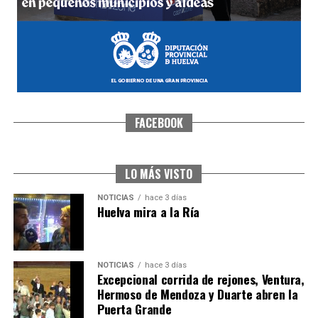
FACEBOOK
SEXTA CORRIDA DE LAS FIESTAS COLOMBINAS
2026
hace 2 días
·
Huelvatv
LO MÁS VISTO
NOTICIAS
hace 3 días
Huelva mira a la Ría
NOTICIAS
hace 3 días
Excepcional corrida de rejones, Ventura,
Hermoso de Mendoza y Duarte abren la
Puerta Grande