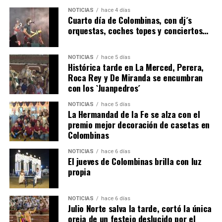
6º DÍA DE LAS FIESTAS COLOMBINAS 2026
NOTICIAS
hace 4 días
hace 3 días
·
Huelvatv
Cuarto día de Colombinas, con dj´s
orquestas, coches topes y conciertos…
NOTICIAS
hace 5 días
Histórica tarde en La Merced, Perera,
Roca Rey y De Miranda se encumbran
con los `Juanpedros´
NOTICIAS
hace 5 días
La Hermandad de la Fe se alza con el
QUINTA CORRIDA DE LAS FIESTAS COLOMBINAS
premio mejor decoración de casetas en
Colombinas
2026
hace 3 días
·
Huelvatv
NOTICIAS
hace 6 días
El jueves de Colombinas brilla con luz
propia
NOTICIAS
hace 6 días
Julio Norte salva la tarde, cortó la única
oreja de un festejo deslucido por el