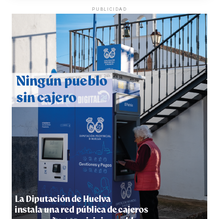
PUBLICIDAD
CUARTA CORRIDA DE LAS FIESTAS COLOMBINAS
2026
hace 4 días
·
Huelvatv
4º DÍA DE LAS FIESTAS COLOMBINAS 2026
hace 4 días
·
Huelvatv