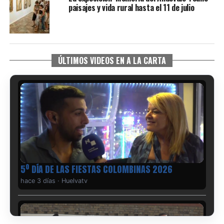
paisajes y vida rural hasta el 11 de julio
ÚLTIMOS VIDEOS EN A LA CARTA
5º DÍA DE LAS FIESTAS COLOMBINAS 2026
hace 3 días
·
Huelvatv