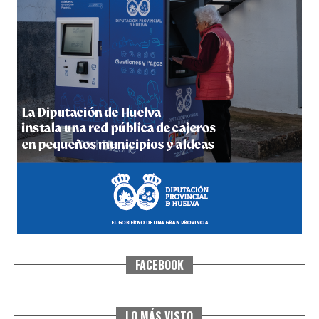
4º DÍA DE LAS FIESTAS COLOMBINAS 2026
hace 1 semana
·
Huelvatv
FACEBOOK
SEXTA CORRIDA DE LAS FIESTAS COLOMBINAS
2026
hace 5 días
·
Huelvatv
LO MÁS VISTO