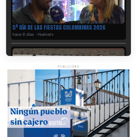
5º DÍA DE LAS FIESTAS COLOMBINAS 2026
hace 6 días
·
Huelvatv
PUBLICIDAD
CUARTA CORRIDA DE LAS FIESTAS COLOMBINAS
2026
hace 7 días
·
Huelvatv