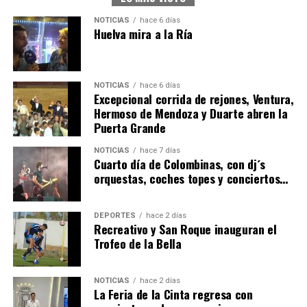
NOTICIAS
hace 6 días
Huelva mira a la Ría
NOTICIAS
hace 6 días
Excepcional corrida de rejones, Ventura,
Hermoso de Mendoza y Duarte abren la
Puerta Grande
6º DÍA DE LAS FIESTAS COLOMBINAS 2026
NOTICIAS
hace 7 días
hace 5 días
·
Huelvatv
Cuarto día de Colombinas, con dj´s
orquestas, coches topes y conciertos…
DEPORTES
hace 2 días
Recreativo y San Roque inauguran el
Trofeo de la Bella
NOTICIAS
hace 2 días
La Feria de la Cinta regresa con