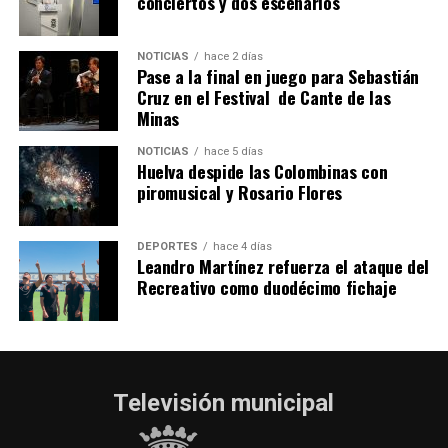
QUINTA CORRIDA DE LAS FIESTAS COLOMBINAS
conciertos y dos escenarios
2026
hace 6 días
·
Huelvatv
NOTICIAS
hace 2 días
Pase a la final en juego para Sebastián
Cruz en el Festival de Cante de las
Minas
NOTICIAS
hace 5 días
Huelva despide las Colombinas con
piromusical y Rosario Flores
DEPORTES
hace 4 días
Leandro Martínez refuerza el ataque del
Recreativo como duodécimo fichaje
Televisión municipal