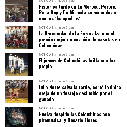
NOTICIAS
hace 5 días
Histórica tarde en La Merced, Perera,
Roca Rey y De Miranda se encumbran
con los `Juanpedros´
NOTICIAS
hace 5 días
La Hermandad de la Fe se alza con el
SEXTA CORRIDA DE LAS FIESTAS COLOMBINAS
premio mejor decoración de casetas en
Colombinas
2026
hace 2 días
·
Huelvatv
NOTICIAS
hace 6 días
El jueves de Colombinas brilla con luz
propia
NOTICIAS
hace 6 días
Julio Norte salva la tarde, cortó la única
oreja de un festejo deslucido por el
ganado
NOTICIAS
hace 2 días
Huelva despide las Colombinas con
piromusical y Rosario Flores