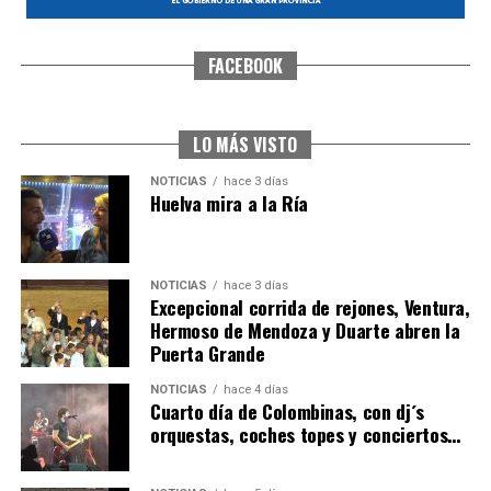
FACEBOOK
CUARTA CORRIDA DE LAS FIESTAS COLOMBINAS
2026
hace 4 días
·
Huelvatv
LO MÁS VISTO
NOTICIAS
hace 3 días
Huelva mira a la Ría
NOTICIAS
hace 3 días
Excepcional corrida de rejones, Ventura,
Hermoso de Mendoza y Duarte abren la
Puerta Grande
4º DÍA DE LAS FIESTAS COLOMBINAS 2026
NOTICIAS
hace 4 días
hace 4 días
·
Huelvatv
Cuarto día de Colombinas, con dj´s
orquestas, coches topes y conciertos…