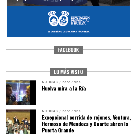
FACEBOOK
SEXTA CORRIDA DE LAS FIESTAS COLOMBINAS
2026
hace 6 días
·
Huelvatv
LO MÁS VISTO
NOTICIAS
hace 7 días
Huelva mira a la Ría
NOTICIAS
hace 7 días
Excepcional corrida de rejones, Ventura,
Hermoso de Mendoza y Duarte abren la
Puerta Grande
6º DÍA DE LAS FIESTAS COLOMBINAS 2026