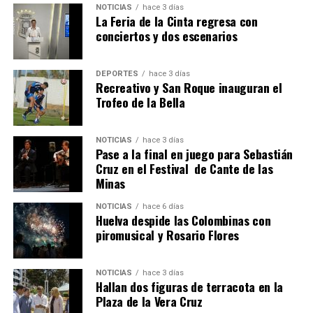
NOTICIAS
hace 3 días
hace 6 días
·
Huelvatv
La Feria de la Cinta regresa con
conciertos y dos escenarios
DEPORTES
hace 3 días
Recreativo y San Roque inauguran el
Trofeo de la Bella
NOTICIAS
hace 3 días
Pase a la final en juego para Sebastián
QUINTA CORRIDA DE LAS FIESTAS COLOMBINAS
Cruz en el Festival de Cante de las
Minas
2026
hace 7 días
·
Huelvatv
NOTICIAS
hace 6 días
Huelva despide las Colombinas con
piromusical y Rosario Flores
NOTICIAS
hace 3 días
Hallan dos figuras de terracota en la
Plaza de la Vera Cruz