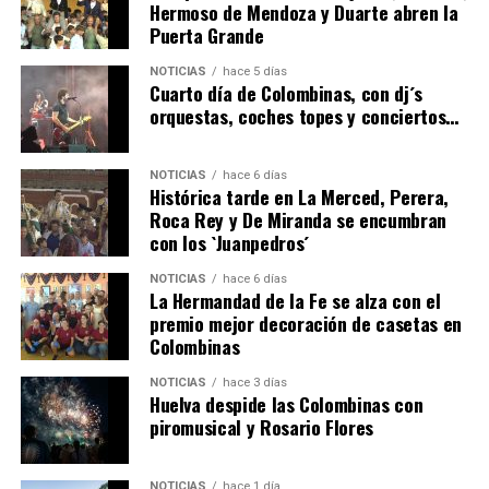
Hermoso de Mendoza y Duarte abren la
Puerta Grande
6º DÍA DE LAS FIESTAS COLOMBINAS 2026
NOTICIAS
hace 5 días
hace 3 días
·
Huelvatv
Cuarto día de Colombinas, con dj´s
orquestas, coches topes y conciertos…
NOTICIAS
hace 6 días
Histórica tarde en La Merced, Perera,
Roca Rey y De Miranda se encumbran
con los `Juanpedros´
NOTICIAS
hace 6 días
La Hermandad de la Fe se alza con el
QUINTA CORRIDA DE LAS FIESTAS COLOMBINAS
premio mejor decoración de casetas en
Colombinas
2026
hace 4 días
·
Huelvatv
NOTICIAS
hace 3 días
Huelva despide las Colombinas con
piromusical y Rosario Flores
NOTICIAS
hace 1 día