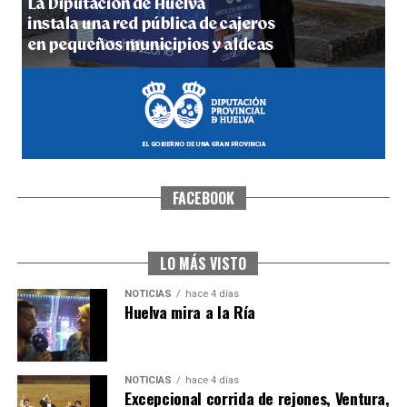
hace 5 días
·
Huelvatv
FACEBOOK
SEXTA CORRIDA DE LAS FIESTAS COLOMBINAS
2026
hace 3 días
·
Huelvatv
LO MÁS VISTO
NOTICIAS
hace 4 días
Huelva mira a la Ría
NOTICIAS
hace 4 días
Excepcional corrida de rejones, Ventura,