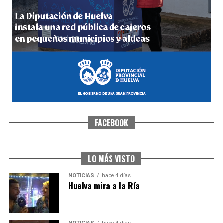
4º DÍA DE LAS FIESTAS COLOMBINAS 2026
hace 5 días
·
Huelvatv
FACEBOOK
SEXTA CORRIDA DE LAS FIESTAS COLOMBINAS
2026
hace 3 días
·
Huelvatv
LO MÁS VISTO
NOTICIAS
hace 4 días
Huelva mira a la Ría
NOTICIAS
hace 4 días