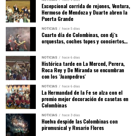
Excepcional corrida de rejones, Ventura,
Hermoso de Mendoza y Duarte abren la
Puerta Grande
6º DÍA DE LAS FIESTAS COLOMBINAS 2026
NOTICIAS
hace 5 días
hace 3 días
·
Huelvatv
Cuarto día de Colombinas, con dj´s
orquestas, coches topes y conciertos…
NOTICIAS
hace 6 días
Histórica tarde en La Merced, Perera,
Roca Rey y De Miranda se encumbran
con los `Juanpedros´
NOTICIAS
hace 6 días
La Hermandad de la Fe se alza con el
QUINTA CORRIDA DE LAS FIESTAS COLOMBINAS
premio mejor decoración de casetas en
Colombinas
2026
hace 4 días
·
Huelvatv
NOTICIAS
hace 3 días
Huelva despide las Colombinas con
piromusical y Rosario Flores