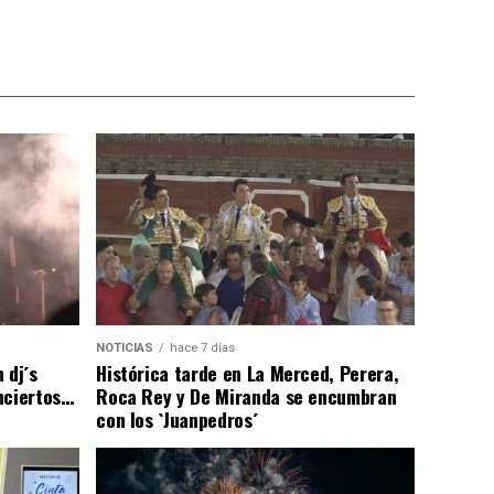
NOTICIAS
hace 7 días
 dj´s
Histórica tarde en La Merced, Perera,
nciertos…
Roca Rey y De Miranda se encumbran
con los `Juanpedros´