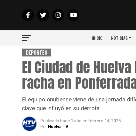
INICIO
NOTICIAS
DEPORTES
El Ciudad de Huelv
racha en Ponferrad
El equipo onubense viene de una jornada difí
clave que influyó en su derrota.
Publicado
hace 1 año
en
febrero 14, 2025
Por
Huelva TV