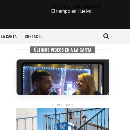
El tiempo - Tutiempo.net
El tiempo en Huelva
A LA CARTA
CONTACTO
ÚLTIMOS VIDEOS EN A LA CARTA
PUBLICIDAD
5º DÍA DE LAS FIESTAS COLOMBINAS
2026
hace 5 días
·
Huelvatv