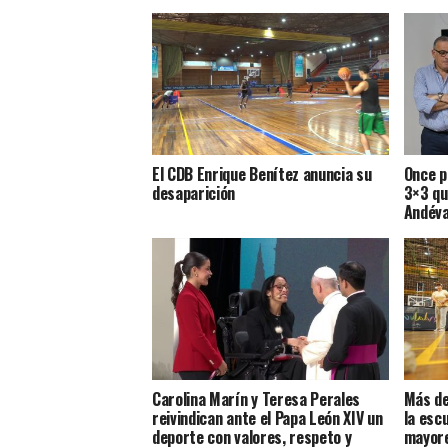
El CDB Enrique Benítez anuncia su
Once p
desaparición
3×3 qu
Andéva
Carolina Marín y Teresa Perales
Más de
reivindican ante el Papa León XIV un
la esc
deporte con valores, respeto y
mayore