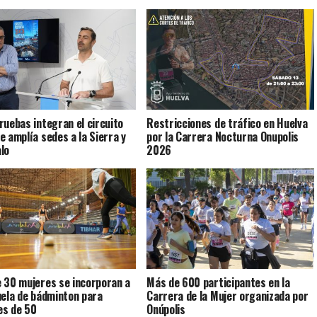
ruebas integran el circuito
Restricciones de tráfico en Huelva
e amplía sedes a la Sierra y
por la Carrera Nocturna Onupolis
lo
2026
 30 mujeres se incorporan a
Más de 600 participantes en la
uela de bádminton para
Carrera de la Mujer organizada por
s de 50
Onúpolis