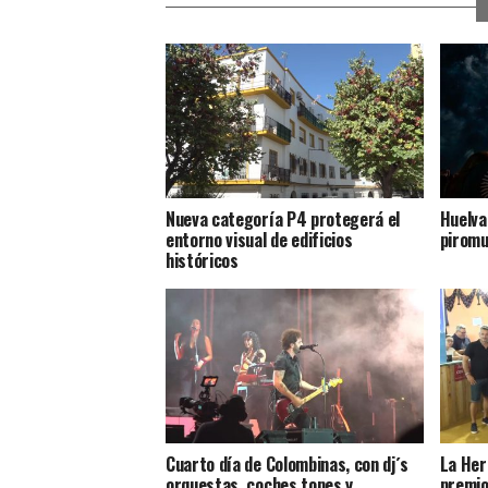
Nueva categoría P4 protegerá el
Huelva
entorno visual de edificios
piromu
históricos
Cuarto día de Colombinas, con dj´s
La Her
orquestas, coches topes y
premio