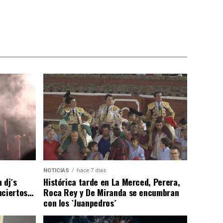
NOTICIAS
hace 7 días
 dj´s
Histórica tarde en La Merced, Perera,
nciertos…
Roca Rey y De Miranda se encumbran
con los `Juanpedros´