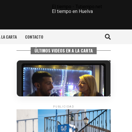
El tiempo - Tutiempo.net
El tiempo en Huelva
A LA CARTA
CONTACTO
ÚLTIMOS VIDEOS EN A LA CARTA
PUBLICIDAD
5º DÍA DE LAS FIESTAS COLOMBINAS
2026
hace 5 días
·
Huelvatv