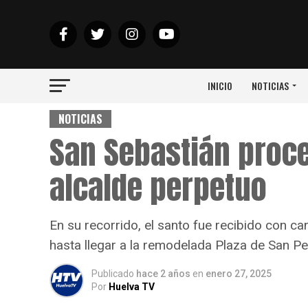
INICIO
NOTICIAS
NOTICIAS
San Sebastián proc
alcalde perpetuo
En su recorrido, el santo fue recibido con can
hasta llegar a la remodelada Plaza de San Pe
Publicado
hace 2 años
en
enero 27, 2025
Por
Huelva TV