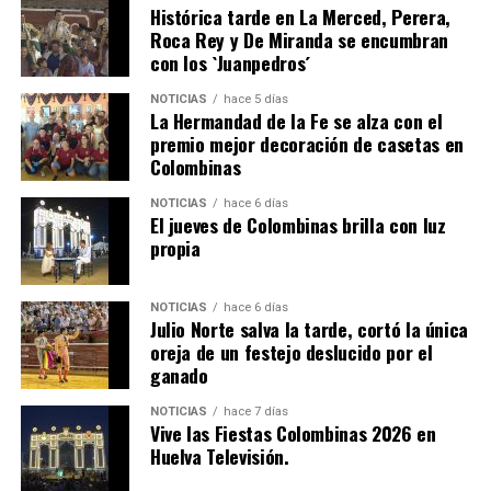
Histórica tarde en La Merced, Perera,
Roca Rey y De Miranda se encumbran
con los `Juanpedros´
NOTICIAS
hace 5 días
La Hermandad de la Fe se alza con el
QUINTA CORRIDA DE LAS FIESTAS COLOMBINAS
premio mejor decoración de casetas en
Colombinas
2026
hace 3 días
·
Huelvatv
NOTICIAS
hace 6 días
El jueves de Colombinas brilla con luz
propia
NOTICIAS
hace 6 días
Julio Norte salva la tarde, cortó la única
oreja de un festejo deslucido por el
ganado
NOTICIAS
hace 7 días
Vive las Fiestas Colombinas 2026 en
Huelva Televisión.