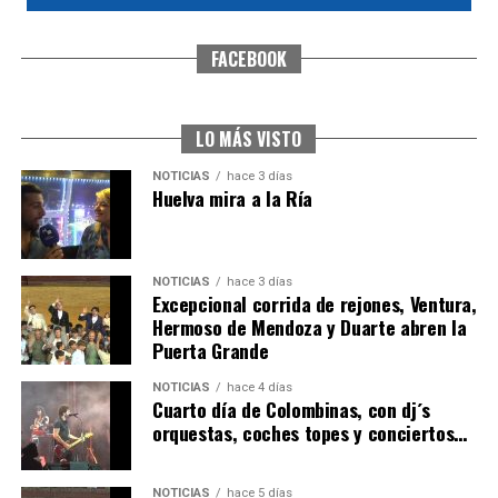
FACEBOOK
SEXTA CORRIDA DE LAS FIESTAS COLOMBINAS
2026
hace 2 días
·
Huelvatv
LO MÁS VISTO
NOTICIAS
hace 3 días
Huelva mira a la Ría
NOTICIAS
hace 3 días
Excepcional corrida de rejones, Ventura,
Hermoso de Mendoza y Duarte abren la
Puerta Grande
6º DÍA DE LAS FIESTAS COLOMBINAS 2026
NOTICIAS
hace 4 días
hace 2 días
·
Huelvatv
Cuarto día de Colombinas, con dj´s
orquestas, coches topes y conciertos…
NOTICIAS
hace 5 días