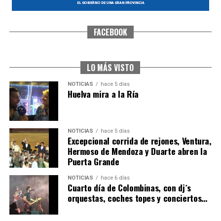
FACEBOOK
SEXTA CORRIDA DE LAS FIESTAS COLOMBINAS
2026
hace 3 días
·
Huelvatv
LO MÁS VISTO
NOTICIAS
hace 5 días
Huelva mira a la Ría
NOTICIAS
hace 5 días
Excepcional corrida de rejones, Ventura,
Hermoso de Mendoza y Duarte abren la
Puerta Grande
6º DÍA DE LAS FIESTAS COLOMBINAS 2026
NOTICIAS
hace 6 días
hace 4 días
·
Huelvatv
Cuarto día de Colombinas, con dj´s
orquestas, coches topes y conciertos…