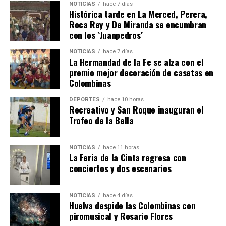
NOTICIAS
hace 7 días
Histórica tarde en La Merced, Perera,
Roca Rey y De Miranda se encumbran
con los `Juanpedros´
NOTICIAS
hace 7 días
La Hermandad de la Fe se alza con el
QUINTA CORRIDA DE LAS FIESTAS COLOMBINAS
premio mejor decoración de casetas en
Colombinas
2026
hace 4 días
·
Huelvatv
DEPORTES
hace 10 horas
Recreativo y San Roque inauguran el
Trofeo de la Bella
NOTICIAS
hace 11 horas
La Feria de la Cinta regresa con
conciertos y dos escenarios
NOTICIAS
hace 4 días
Huelva despide las Colombinas con
piromusical y Rosario Flores