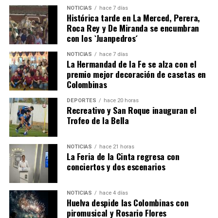
NOTICIAS
hace 7 días
Histórica tarde en La Merced, Perera,
Roca Rey y De Miranda se encumbran
con los `Juanpedros´
NOTICIAS
hace 7 días
La Hermandad de la Fe se alza con el
QUINTA CORRIDA DE LAS FIESTAS COLOMBINAS
premio mejor decoración de casetas en
Colombinas
2026
hace 5 días
·
Huelvatv
DEPORTES
hace 20 horas
Recreativo y San Roque inauguran el
Trofeo de la Bella
NOTICIAS
hace 21 horas
La Feria de la Cinta regresa con
conciertos y dos escenarios
NOTICIAS
hace 4 días
Huelva despide las Colombinas con
piromusical y Rosario Flores