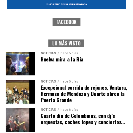
FACEBOOK
SEXTA CORRIDA DE LAS FIESTAS COLOMBINAS
2026
hace 4 días
·
Huelvatv
LO MÁS VISTO
NOTICIAS
hace 5 días
Huelva mira a la Ría
NOTICIAS
hace 5 días
Excepcional corrida de rejones, Ventura,
Hermoso de Mendoza y Duarte abren la
Puerta Grande
6º DÍA DE LAS FIESTAS COLOMBINAS 2026
NOTICIAS
hace 6 días
hace 4 días
·
Huelvatv
Cuarto día de Colombinas, con dj´s
orquestas, coches topes y conciertos…