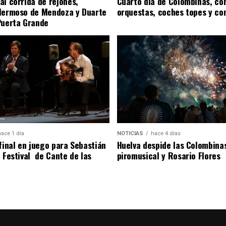
al corrida de rejones,
Cuarto día de Colombinas, con
Hermoso de Mendoza y Duarte
orquestas, coches topes y co
Puerta Grande
hace 1 día
NOTICIAS
hace 4 días
 final en juego para Sebastián
Huelva despide las Colombina
l Festival de Cante de las
piromusical y Rosario Flores