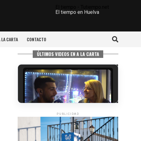
El tiempo - Tutiempo.net
El tiempo en Huelva
A LA CARTA
CONTACTO
ÚLTIMOS VIDEOS EN A LA CARTA
PUBLICIDAD
5º DÍA DE LAS FIESTAS COLOMBINAS
2026
hace 5 días
·
Huelvatv