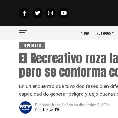
INICIO
NOTICIAS
DEPORTES
El Recreativo roza la
pero se conforma c
En un encuentro que tuvo dos fases bien di
capacidad de generar peligro y dejó buenas
Publicado
hace 2 años
en
diciembre 2, 2024
Por
Huelva TV