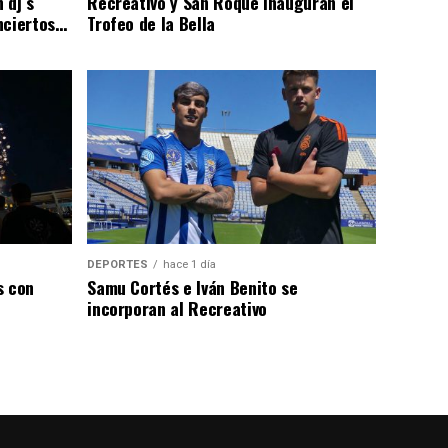
 dj´s
Recreativo y San Roque inauguran el
nciertos…
Trofeo de la Bella
DEPORTES
hace 1 día
s con
Samu Cortés e Iván Benito se
incorporan al Recreativo