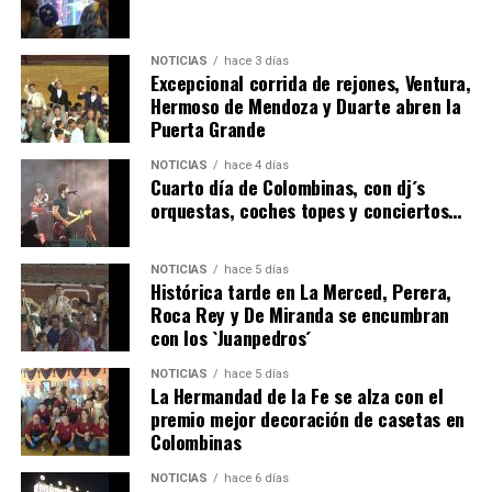
NOTICIAS
hace 3 días
Excepcional corrida de rejones, Ventura,
Hermoso de Mendoza y Duarte abren la
Puerta Grande
6º DÍA DE LAS FIESTAS COLOMBINAS 2026
NOTICIAS
hace 4 días
hace 2 días
·
Huelvatv
Cuarto día de Colombinas, con dj´s
orquestas, coches topes y conciertos…
NOTICIAS
hace 5 días
Histórica tarde en La Merced, Perera,
Roca Rey y De Miranda se encumbran
con los `Juanpedros´
NOTICIAS
hace 5 días
La Hermandad de la Fe se alza con el
QUINTA CORRIDA DE LAS FIESTAS COLOMBINAS
premio mejor decoración de casetas en
Colombinas
2026
hace 3 días
·
Huelvatv
NOTICIAS
hace 6 días