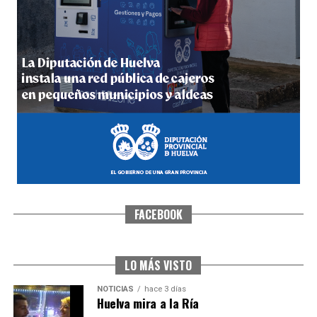
4º DÍA DE LAS FIESTAS COLOMBINAS 2026
hace 4 días
·
Huelvatv
FACEBOOK
SEXTA CORRIDA DE LAS FIESTAS COLOMBINAS
2026
hace 2 días
·
Huelvatv
LO MÁS VISTO
NOTICIAS
hace 3 días
Huelva mira a la Ría