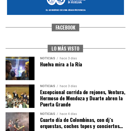
FACEBOOK
SEXTA CORRIDA DE LAS FIESTAS COLOMBINAS
2026
hace 2 días
·
Huelvatv
LO MÁS VISTO
NOTICIAS
hace 3 días
Huelva mira a la Ría
NOTICIAS
hace 3 días
Excepcional corrida de rejones, Ventura,
Hermoso de Mendoza y Duarte abren la
Puerta Grande
6º DÍA DE LAS FIESTAS COLOMBINAS 2026
NOTICIAS
hace 4 días
hace 2 días
·
Huelvatv
Cuarto día de Colombinas, con dj´s
orquestas, coches topes y conciertos…