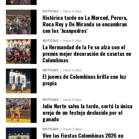
NOTICIAS
hace 5 días
Histórica tarde en La Merced, Perera,
Roca Rey y De Miranda se encumbran
con los `Juanpedros´
NOTICIAS
hace 5 días
La Hermandad de la Fe se alza con el
QUINTA CORRIDA DE LAS FIESTAS COLOMBINAS
premio mejor decoración de casetas en
Colombinas
2026
hace 3 días
·
Huelvatv
NOTICIAS
hace 6 días
El jueves de Colombinas brilla con luz
propia
NOTICIAS
hace 6 días
Julio Norte salva la tarde, cortó la única
oreja de un festejo deslucido por el
ganado
NOTICIAS
hace 7 días
Vive las Fiestas Colombinas 2026 en