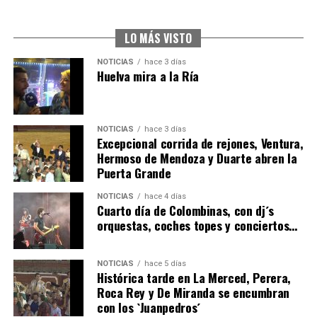
2026
hace 2 días
·
Huelvatv
LO MÁS VISTO
NOTICIAS
hace 3 días
Huelva mira a la Ría
NOTICIAS
hace 3 días
Excepcional corrida de rejones, Ventura,
Hermoso de Mendoza y Duarte abren la
Puerta Grande
6º DÍA DE LAS FIESTAS COLOMBINAS 2026
NOTICIAS
hace 4 días
hace 3 días
·
Huelvatv
Cuarto día de Colombinas, con dj´s
orquestas, coches topes y conciertos…
NOTICIAS
hace 5 días
Histórica tarde en La Merced, Perera,
Roca Rey y De Miranda se encumbran
con los `Juanpedros´