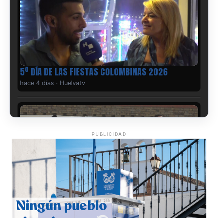
5º DÍA DE LAS FIESTAS COLOMBINAS 2026
hace 4 días
·
Huelvatv
PUBLICIDAD
CUARTA CORRIDA DE LAS FIESTAS COLOMBINAS
2026
hace 4 días
·
Huelvatv