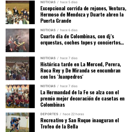
NOTICIAS
hace 5 días
Excepcional corrida de rejones, Ventura,
Hermoso de Mendoza y Duarte abren la
Puerta Grande
6º DÍA DE LAS FIESTAS COLOMBINAS 2026
NOTICIAS
hace 6 días
hace 4 días
·
Huelvatv
Cuarto día de Colombinas, con dj´s
orquestas, coches topes y conciertos…
NOTICIAS
hace 7 días
Histórica tarde en La Merced, Perera,
Roca Rey y De Miranda se encumbran
con los `Juanpedros´
NOTICIAS
hace 7 días
La Hermandad de la Fe se alza con el
QUINTA CORRIDA DE LAS FIESTAS COLOMBINAS
premio mejor decoración de casetas en
Colombinas
2026
hace 5 días
·
Huelvatv
DEPORTES
hace 22 horas
Recreativo y San Roque inauguran el
Trofeo de la Bella