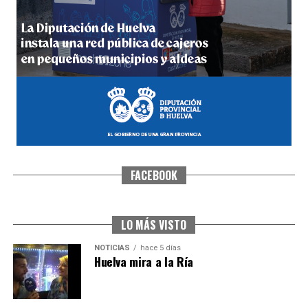
4º DÍA DE LAS FIESTAS COLOMBINAS 2026
hace 6 días
·
Huelvatv
FACEBOOK
SEXTA CORRIDA DE LAS FIESTAS COLOMBINAS
2026
hace 4 días
·
Huelvatv
LO MÁS VISTO
NOTICIAS
hace 5 días
Huelva mira a la Ría