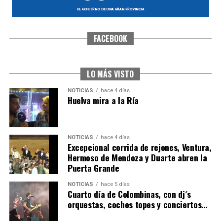
FACEBOOK
SEXTA CORRIDA DE LAS FIESTAS COLOMBINAS
2026
hace 3 días
·
Huelvatv
LO MÁS VISTO
NOTICIAS
hace 4 días
Huelva mira a la Ría
NOTICIAS
hace 4 días
Excepcional corrida de rejones, Ventura,
Hermoso de Mendoza y Duarte abren la
Puerta Grande
6º DÍA DE LAS FIESTAS COLOMBINAS 2026
NOTICIAS
hace 5 días
hace 4 días
·
Huelvatv
Cuarto día de Colombinas, con dj´s
orquestas, coches topes y conciertos…