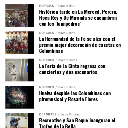
NOTICIAS
hace 6 días
Histórica tarde en La Merced, Perera,
Roca Rey y De Miranda se encumbran
con los `Juanpedros´
NOTICIAS
hace 6 días
La Hermandad de la Fe se alza con el
QUINTA CORRIDA DE LAS FIESTAS COLOMBINAS
premio mejor decoración de casetas en
Colombinas
2026
hace 4 días
·
Huelvatv
NOTICIAS
hace 8 horas
La Feria de la Cinta regresa con
conciertos y dos escenarios
NOTICIAS
hace 3 días
Huelva despide las Colombinas con
piromusical y Rosario Flores
DEPORTES
hace 8 horas
Recreativo y San Roque inauguran el
Trofeo de la Bella