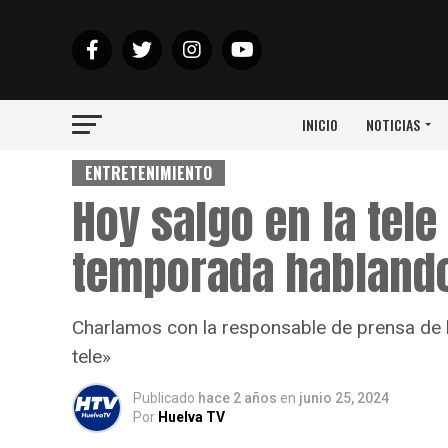
INICIO
NOTICIAS
ENTRETENIMIENTO
Hoy salgo en la tele
temporada hablando
Charlamos con la responsable de prensa de 
tele»
Publicado
hace 2 años
en
junio 25, 2024
Por
Huelva TV