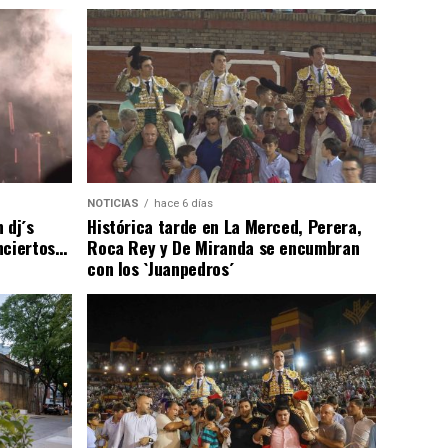
NOTICIAS
hace 6 días
 dj´s
Histórica tarde en La Merced, Perera,
nciertos…
Roca Rey y De Miranda se encumbran
con los `Juanpedros´