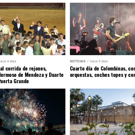
hace 4 días
NOTICIAS
hace 5 días
al corrida de rejones,
Cuarto día de Colombinas, con
Hermoso de Mendoza y Duarte
orquestas, coches topes y co
Puerta Grande