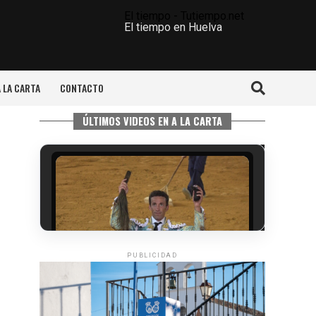
El tiempo - Tutiempo.net
El tiempo en Huelva
A LA CARTA
CONTACTO
ÚLTIMOS VIDEOS EN A LA CARTA
PUBLICIDAD
6º DÍA DE LAS FIESTAS COLOMBINAS
2026
hace 3 días
·
Huelvatv