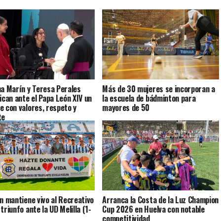
na Marín y Teresa Perales
Más de 30 mujeres se incorporan a
dican ante el Papa León XIV un
la escuela de bádminton para
e con valores, respeto y
mayores de 50
te
ín mantiene vivo al Recreativo
Arranca la Costa de la Luz Champion
triunfo ante la UD Melilla (1-
Cup 2026 en Huelva con notable
competitividad