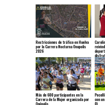
Restricciones de tráfico en Huelva
Caroli
por la Carrera Nocturna Onupolis
reivin
2026
deport
disfru
Más de 600 participantes en la
Pecell
Carrera de la Mujer organizada por
con un 
Onúpolis
0)