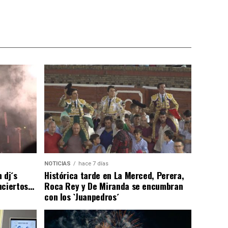
NOTICIAS
hace 7 días
 dj´s
Histórica tarde en La Merced, Perera,
nciertos…
Roca Rey y De Miranda se encumbran
con los `Juanpedros´