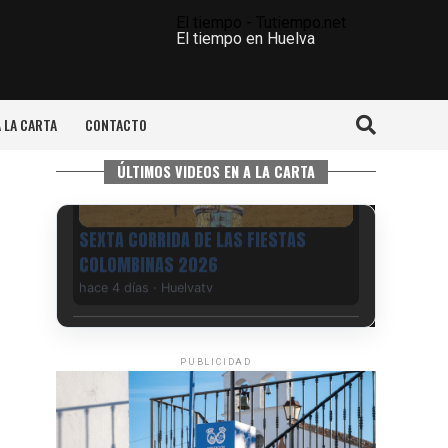
El tiempo - Tutiempo.net
El tiempo en Huelva
A LA CARTA
CONTACTO
ÚLTIMOS VIDEOS EN A LA CARTA
PUBLICIDAD
6º DÍA DE LAS FIESTAS COLOMBINAS
2026
hace 4 días
·
Huelvatv