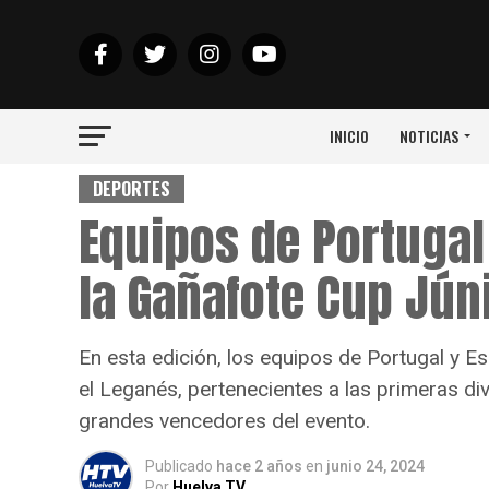
INICIO
NOTICIAS
DEPORTES
Equipos de Portugal
la Gañafote Cup Jún
En esta edición, los equipos de Portugal y E
el Leganés, pertenecientes a las primeras di
grandes vencedores del evento.
Publicado
hace 2 años
en
junio 24, 2024
Por
Huelva TV