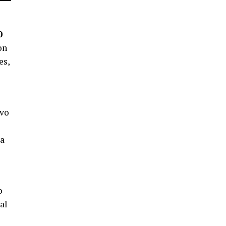
5º DÍA DE LAS FIESTAS COLOMBINAS
2026
hace 5 días
·
Huelvatv
0
on
es,
evo
CUARTA CORRIDA DE LAS FIESTAS
ta
COLOMBINAS 2026
hace 6 días
·
Huelvatv
o
al