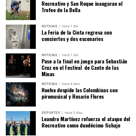
Recreativo y San Roque inauguran el
Trofeo de la Bella
NOTICIAS
hace 1 día
La Feria de la Cinta regresa con
SEXTA CORRIDA DE LAS FIESTAS COLOMBINAS
conciertos y dos escenarios
2026
hace 4 días
·
Huelvatv
NOTICIAS
hace 1 día
Pase a la final en juego para Sebastián
Cruz en el Festival de Cante de las
Minas
NOTICIAS
hace 4 días
Huelva despide las Colombinas con
piromusical y Rosario Flores
DEPORTES
hace 3 días
Leandro Martínez refuerza el ataque del
Recreativo como duodécimo fichaje