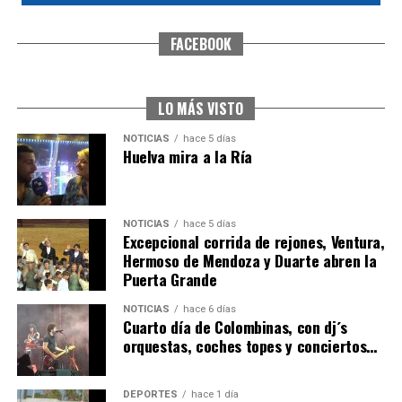
FACEBOOK
CUARTA CORRIDA DE LAS FIESTAS COLOMBINAS
2026
hace 6 días
·
Huelvatv
LO MÁS VISTO
NOTICIAS
hace 5 días
Huelva mira a la Ría
NOTICIAS
hace 5 días
Excepcional corrida de rejones, Ventura,
Hermoso de Mendoza y Duarte abren la
Puerta Grande
4º DÍA DE LAS FIESTAS COLOMBINAS 2026
NOTICIAS
hace 6 días
hace 7 días
·
Huelvatv
Cuarto día de Colombinas, con dj´s
orquestas, coches topes y conciertos…
DEPORTES
hace 1 día