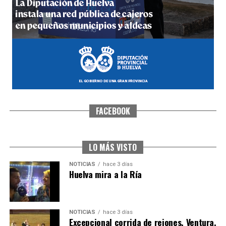
hace 3 días
·
Huelvatv
FACEBOOK
CUARTA CORRIDA DE LAS FIESTAS COLOMBINAS
2026
hace 4 días
·
Huelvatv
LO MÁS VISTO
NOTICIAS
hace 3 días
Huelva mira a la Ría
NOTICIAS
hace 3 días
Excepcional corrida de rejones, Ventura,