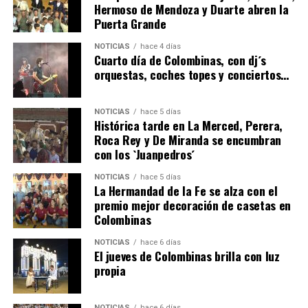
Hermoso de Mendoza y Duarte abren la
Puerta Grande
4º DÍA DE LAS FIESTAS COLOMBINAS 2026
NOTICIAS
hace 4 días
hace 4 días
·
Huelvatv
Cuarto día de Colombinas, con dj´s
orquestas, coches topes y conciertos…
NOTICIAS
hace 5 días
Histórica tarde en La Merced, Perera,
Roca Rey y De Miranda se encumbran
con los `Juanpedros´
NOTICIAS
hace 5 días
La Hermandad de la Fe se alza con el
SEXTA CORRIDA DE LAS FIESTAS COLOMBINAS
premio mejor decoración de casetas en
Colombinas
2026
hace 2 días
·
Huelvatv
NOTICIAS
hace 6 días
El jueves de Colombinas brilla con luz
propia
NOTICIAS
hace 6 días