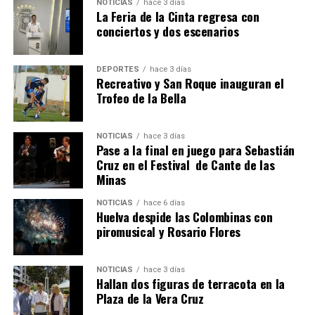
NOTICIAS
hace 3 días
hace 1 semana
·
Huelvatv
La Feria de la Cinta regresa con
conciertos y dos escenarios
DEPORTES
hace 3 días
Recreativo y San Roque inauguran el
Trofeo de la Bella
NOTICIAS
hace 3 días
Pase a la final en juego para Sebastián
SEXTA CORRIDA DE LAS FIESTAS COLOMBINAS
Cruz en el Festival de Cante de las
Minas
2026
hace 6 días
·
Huelvatv
NOTICIAS
hace 6 días
Huelva despide las Colombinas con
piromusical y Rosario Flores
NOTICIAS
hace 3 días
Hallan dos figuras de terracota en la
Plaza de la Vera Cruz