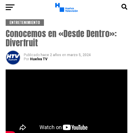
ENTRETENIMIENTO
Conocemos en «Desde Dentro»:
Diverfruit
Publicado
hace 2 años
en
marzo 5, 2024
Por
Huelva TV