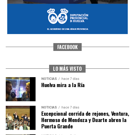
FACEBOOK
CUARTA CORRIDA DE LAS FIESTAS COLOMBINAS
2026
hace 1 semana
·
Huelvatv
LO MÁS VISTO
NOTICIAS
hace 7 días
Huelva mira a la Ría
NOTICIAS
hace 7 días
Excepcional corrida de rejones, Ventura,
Hermoso de Mendoza y Duarte abren la
Puerta Grande
4º DÍA DE LAS FIESTAS COLOMBINAS 2026